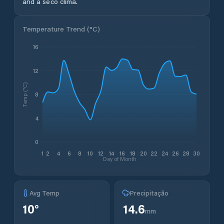
and a seco clima.
Temperature Trend (
°C
)
16
12
Temp (°C)
8
4
0
1
2
4
6
8
10
12
14
16
18
20
22
24
26
28
30
Day of Month
Avg Temp
Precipitação
10
°
14.6
mm