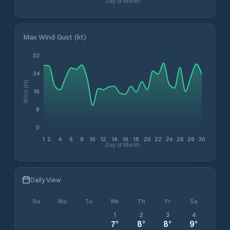
Day of Month
Max Wind Gust (kt)
32
24
Wind (kt)
16
8
0
1
2
4
6
8
10
12
14
16
18
20
22
24
26
28
30
Day of Month
Daily View
Su
Mo
Tu
We
Th
Fr
Sa
1
2
3
4
7
°
8
°
8
°
9
°