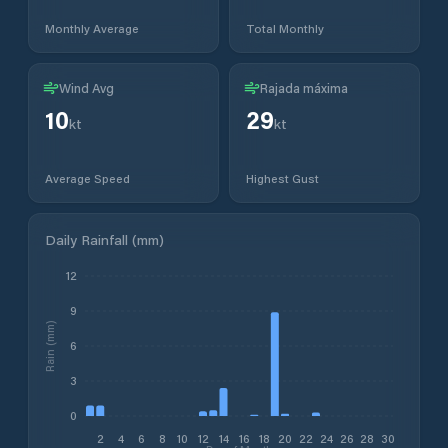
Monthly Average
Total Monthly
Wind Avg
Rajada máxima
10
29
kt
kt
Average Speed
Highest Gust
Daily Rainfall (mm)
12
9
Rain (mm)
6
3
0
2
4
6
8
10
12
14
16
18
20
22
24
26
28
30