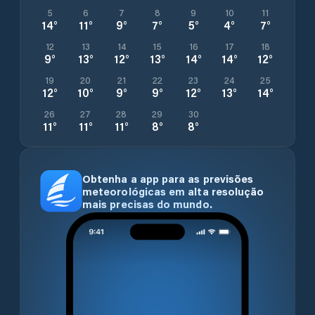
5
6
7
8
9
10
11
14
°
11
°
9
°
7
°
5
°
4
°
7
°
12
13
14
15
16
17
18
9
°
13
°
12
°
13
°
14
°
14
°
12
°
19
20
21
22
23
24
25
12
°
10
°
9
°
9
°
12
°
13
°
14
°
26
27
28
29
30
11
°
11
°
11
°
8
°
8
°
Obtenha a app para as previsões
meteorológicas em alta resolução
mais precisas do mundo.