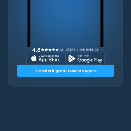
4.8
1M+ USERS / 30K RATINGS
Transferir gratuitamente agora