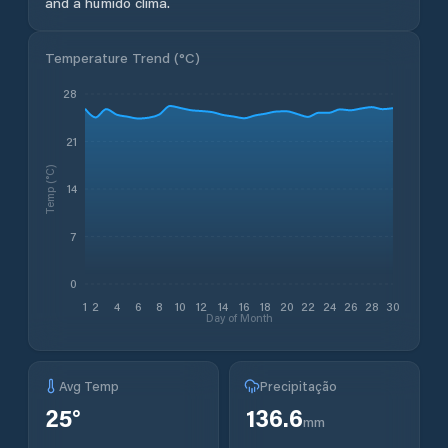
and a húmido clima.
Temperature Trend (
°C
)
28
21
Temp (°C)
14
7
0
1
2
4
6
8
10
12
14
16
18
20
22
24
26
28
30
Day of Month
Avg Temp
Precipitação
25
°
136.6
mm