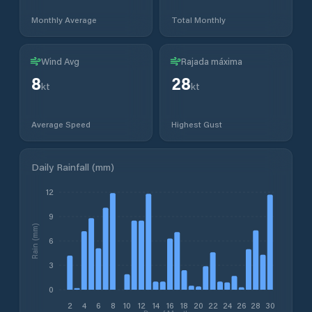
Monthly Average
Total Monthly
Wind Avg
Rajada máxima
8
28
kt
kt
Average Speed
Highest Gust
Daily Rainfall (mm)
12
9
Rain (mm)
6
3
0
2
4
6
8
10
12
14
16
18
20
22
24
26
28
30