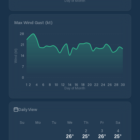
Day of Month
Max Wind Gust (kt)
28
21
Wind (kt)
14
7
0
1
2
4
6
8
10
12
14
16
18
20
22
24
26
28
30
Day of Month
Daily View
Su
Mo
Tu
We
Th
Fr
Sa
1
2
3
4
26
°
25
°
26
°
25
°