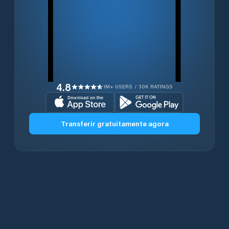
4.8
1M+ USERS / 30K RATINGS
Transferir gratuitamente agora