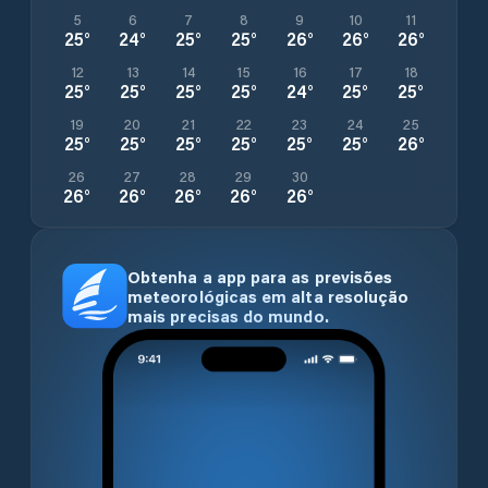
5
6
7
8
9
10
11
25
°
24
°
25
°
25
°
26
°
26
°
26
°
12
13
14
15
16
17
18
25
°
25
°
25
°
25
°
24
°
25
°
25
°
19
20
21
22
23
24
25
25
°
25
°
25
°
25
°
25
°
25
°
26
°
26
27
28
29
30
26
°
26
°
26
°
26
°
26
°
Obtenha a app para as previsões
meteorológicas em alta resolução
mais precisas do mundo.