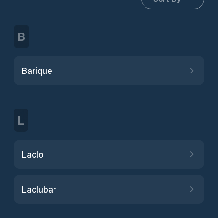
B
Barique
L
Laclo
Laclubar