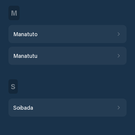
M
Manatuto
Manatutu
S
Soibada