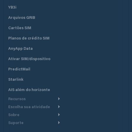
YB3i
Arquivos GRIB
Cartões SIM
Planos de crédito SIM
AnyApp Data
Ativar SIM/dispositivo
PredictMail
Starlink
AIS além do horizonte
Recursos
Escolha sua atividade
Roteamento meteorológico
Sobre
Cruzeiro
Roteamento para
Suporte
embarcações a motor
Faça um tour
Lanchas
Central de Ajuda