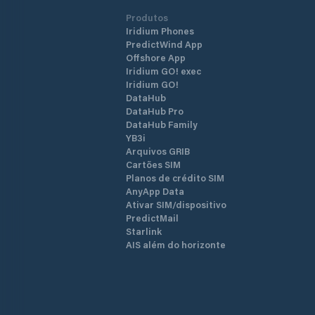
Produtos
Iridium Phones
PredictWind App
Offshore App
Iridium GO! exec
Iridium GO!
DataHub
DataHub Pro
DataHub Family
YB3i
Arquivos GRIB
Cartões SIM
Planos de crédito SIM
AnyApp Data
Ativar SIM/dispositivo
PredictMail
Starlink
AIS além do horizonte