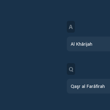
A
Al Khārijah
Q
Qaşr al Farāfirah