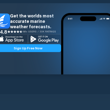
Get the worlds most
accurate marine
weather forecasts.
4.8
1M+ USERS / 30K RATINGS
Sign Up Free Now