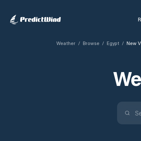
R
Weather
/
Browse
/
Egypt
/
New V
We