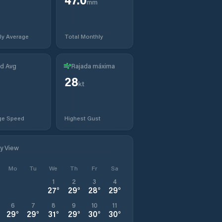
mm
ly Average
Total Monthly
d Avg
Rajada máxima
28
kt
ge Speed
Highest Gust
ly View
Mo
Tu
We
Th
Fr
Sa
1
2
3
4
27
°
29
°
28
°
29
°
6
7
8
9
10
11
29
°
29
°
31
°
29
°
30
°
30
°