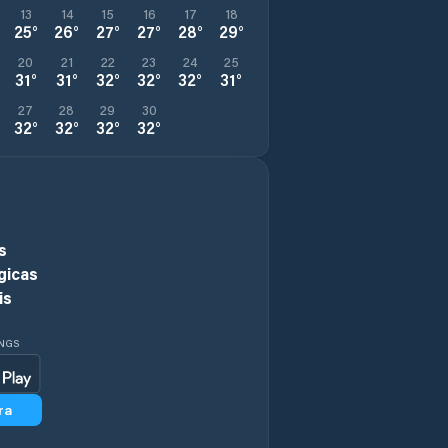
13
14
15
16
17
18
25
°
26
°
27
°
27
°
28
°
29
°
20
21
22
23
24
25
31
°
31
°
32
°
32
°
32
°
31
°
27
28
29
30
32
°
32
°
32
°
32
°
s
gicas
is
INGS
ra