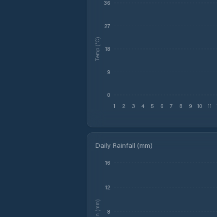
36
27
Temp (°C)
18
9
0
1
2
3
4
5
6
7
8
9
10
11
Daily Rainfall (mm)
16
12
Rain (mm)
8