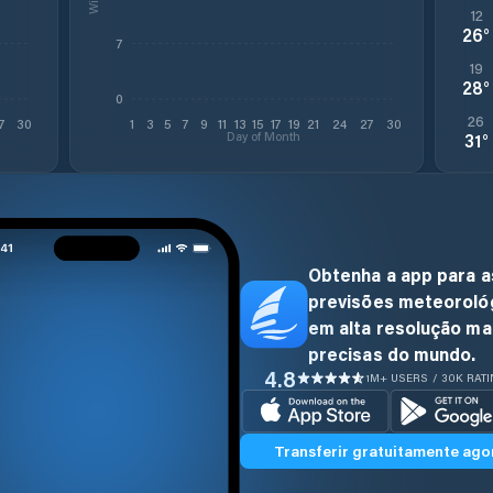
12
26
°
7
19
28
°
0
26
7
30
1
3
5
7
9
11
13
15
17
19
21
24
27
30
Day of Month
31
°
Obtenha a app para a
previsões meteoroló
em alta resolução ma
precisas do mundo.
4.8
1M+ USERS / 30K RAT
Transferir gratuitamente ago