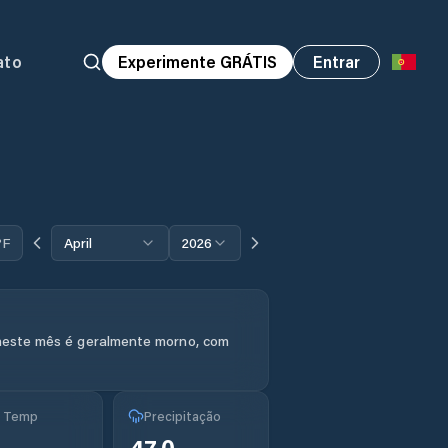
ato
Experimente GRÁTIS
Entrar
°F
April
2026
neste mês é geralmente morno, com
g Temp
Precipitação
°
47.0