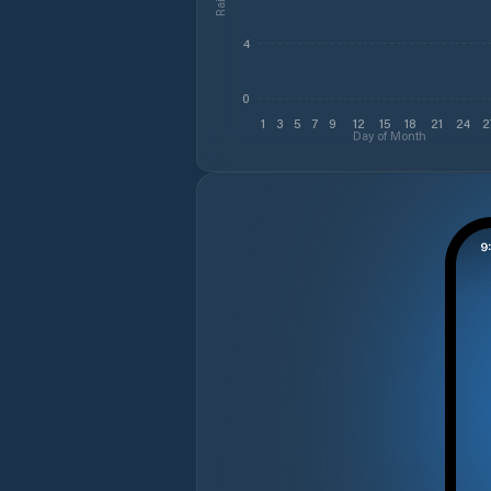
4
0
1
3
5
7
9
12
15
18
21
24
2
Day of Month