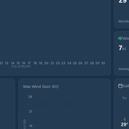
Month
Win
7
kt
12
13
14
15
16
17
18
19
20
21
22
23
24
25
26
27
28
29
30
Day of Month
Avera
Dai
Max Wind Gust (kt)
28
Su
21
5
Wind (kt)
29
°
14