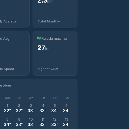
mm
ly Average
Total Monthly
d Avg
Rajada máxima
27
t
kt
ge Speed
Highest Gust
ly View
Mo
Tu
We
Th
Fr
Sa
1
2
3
4
5
6
32
°
32
°
33
°
33
°
34
°
34
°
8
9
10
11
12
13
34
°
33
°
33
°
33
°
33
°
34
°