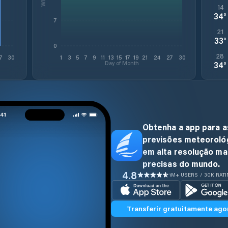
14
34
°
7
21
33
°
0
28
7
30
1
3
5
7
9
11
13
15
17
19
21
24
27
30
Day of Month
34
°
Obtenha a app para a
previsões meteoroló
em alta resolução ma
precisas do mundo.
4.8
1M+ USERS / 30K RAT
Transferir gratuitamente ago