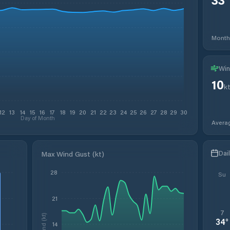
Month
Win
10
k
12
13
14
15
16
17
18
19
20
21
22
23
24
25
26
27
28
29
30
Day of Month
Avera
Dai
Max Wind Gust (kt)
28
Su
21
7
Wind (kt)
34
°
14