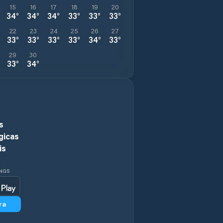
15
16
17
18
19
20
34
°
34
°
34
°
33
°
33
°
33
°
22
23
24
25
26
27
33
°
33
°
33
°
33
°
34
°
33
°
29
30
33
°
34
°
s
gicas
is
INGS
ra