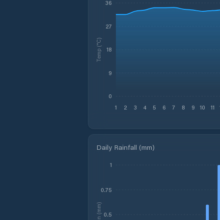
36
27
Temp (°C)
18
9
0
1
2
3
4
5
6
7
8
9
10
11
Daily Rainfall (mm)
1
0.75
Rain (mm)
0.5