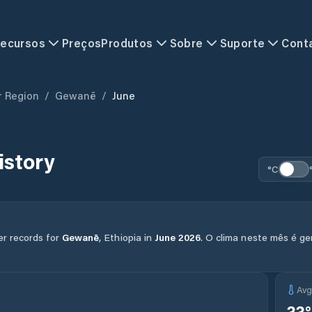
ecursos
Preços
Produtos
Sobre
Suporte
Cont
r Region
/
Gewanē
/
June
istory
°C
er records for
Gewanē
,
Ethiopia
in
June
2026
.
O clima neste mês é ge
Av
33
°