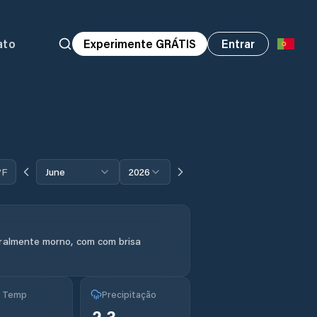
ato
Experimente GRÁTIS
Entrar
°F
June
2026
ralmente morno, com com brisa
g Temp
Precipitação
2.3