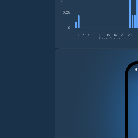
0.25
0
1
3
5
7
9
12
15
18
21
24
2
Day of Month