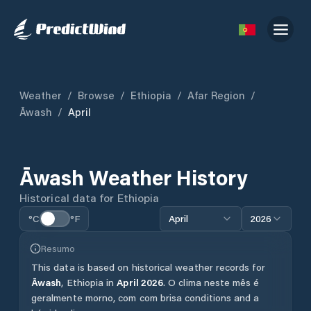
Weather
/
Browse
/
Ethiopia
/
Afar Region
/
Āwash
/
April
Āwash
Weather History
Historical data for
Ethiopia
°C
°F
April
2026
Resumo
This data is based on historical weather records for
Āwash
,
Ethiopia
in
April
2026
.
O clima neste mês é
geralmente morno, com com brisa conditions and a