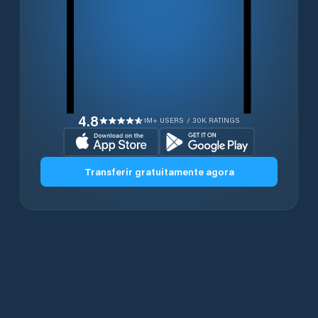
4.8
1M+ USERS / 30K RATINGS
Transferir gratuitamente agora