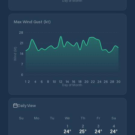
Day of Month
Max Wind Gust (kt)
28
21
Wind (kt)
14
7
0
1
2
4
6
8
10
12
14
16
18
20
22
24
26
28
30
Day of Month
Daily View
Su
Mo
Tu
We
Th
Fr
Sa
1
2
3
4
24
°
25
°
24
°
24
°