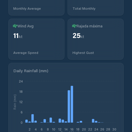
Monthly Average
Total Monthly
Wind Avg
Rajada máxima
11
25
kt
kt
Average Speed
Highest Gust
Daily Rainfall (mm)
24
18
Rain (mm)
12
6
0
2
4
6
8
10
12
14
16
18
20
22
24
26
28
30