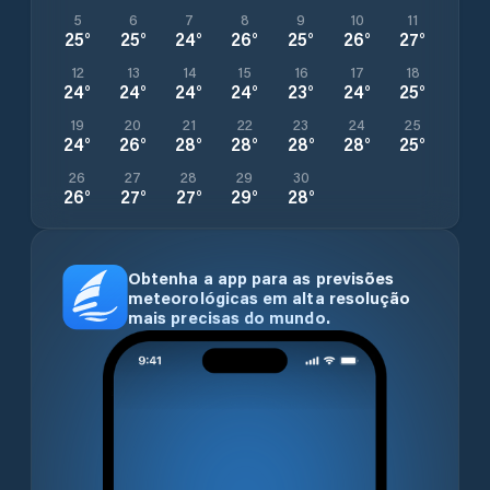
5
6
7
8
9
10
11
25
°
25
°
24
°
26
°
25
°
26
°
27
°
12
13
14
15
16
17
18
24
°
24
°
24
°
24
°
23
°
24
°
25
°
19
20
21
22
23
24
25
24
°
26
°
28
°
28
°
28
°
28
°
25
°
26
27
28
29
30
26
°
27
°
27
°
29
°
28
°
Obtenha a app para as previsões
meteorológicas em alta resolução
mais precisas do mundo.