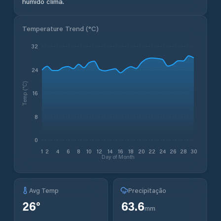
húmido clima.
Temperature Trend (
°C
)
32
24
Temp (°C)
16
8
0
1
2
4
6
8
10
12
14
16
18
20
22
24
26
28
30
Day of Month
Avg Temp
Precipitação
26
°
63.6
mm