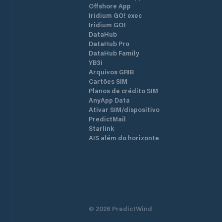
Offshore App
Iridium GO! exec
Iridium GO!
DataHub
DataHub Pro
DataHub Family
YB3i
Arquivos GRIB
Cartões SIM
Planos de crédito SIM
AnyApp Data
Ativar SIM/dispositivo
PredictMail
Starlink
AIS além do horizonte
©
2026
PredictWind