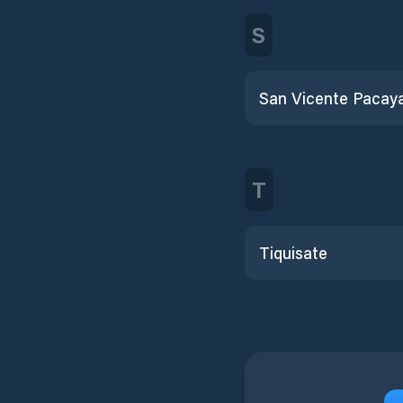
S
San Vicente Pacay
T
Tiquisate