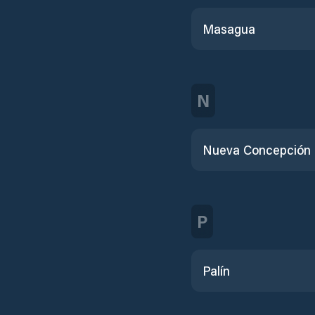
Masagua
N
Nueva Concepción
P
Palín