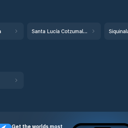
a
Santa Lucía Cotzumalguapa
Siquinal
Get the worlds most