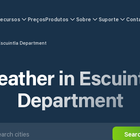
ecursos
Preços
Produtos
Sobre
Suporte
Cont
Escuintla Department
ather in Escuin
Department
Sear