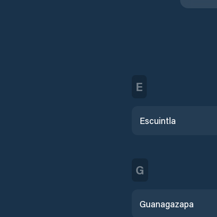
E
Escuintla
G
Guanagazapa