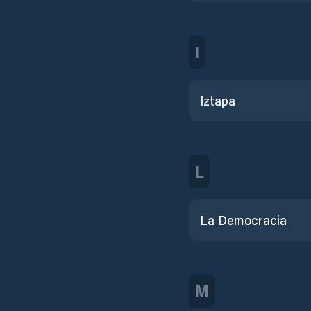
I
Iztapa
L
La Democracia
M