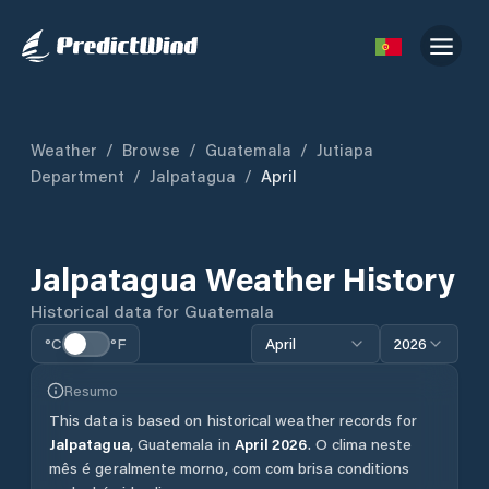
Weather
/
Browse
/
Guatemala
/
Jutiapa
Department
/
Jalpatagua
/
April
Jalpatagua
Weather History
Historical data for
Guatemala
°C
°F
April
2026
Resumo
This data is based on historical weather records for
Jalpatagua
,
Guatemala
in
April
2026
.
O clima neste
mês é geralmente morno, com com brisa conditions