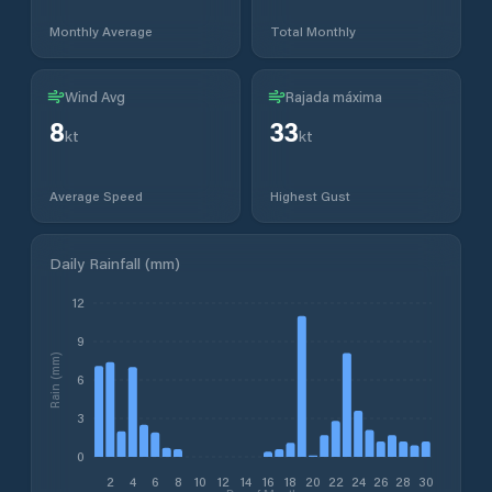
Monthly Average
Total Monthly
Wind Avg
Rajada máxima
8
33
kt
kt
Average Speed
Highest Gust
Daily Rainfall (mm)
12
9
Rain (mm)
6
3
0
2
4
6
8
10
12
14
16
18
20
22
24
26
28
30