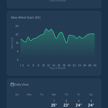
Day of Month
Max Wind Gust (kt)
36
27
Wind (kt)
18
9
0
1
2
4
6
8
10
12
14
16
18
20
22
24
26
28
30
Day of Month
Daily View
Su
Mo
Tu
We
Th
Fr
Sa
1
2
3
4
25
°
23
°
24
°
24
°