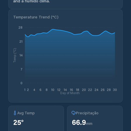
and a húmido clima.
Temperature Trend (
°C
)
28
21
Temp (°C)
14
7
0
1
2
4
6
8
10
12
14
16
18
20
22
24
26
28
30
Day of Month
Avg Temp
Precipitação
25
°
66.9
mm