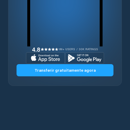
4.8
1M+ USERS / 30K RATINGS
Transferir gratuitamente agora