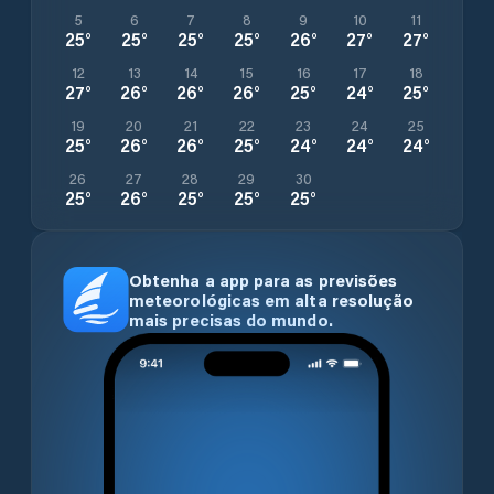
5
6
7
8
9
10
11
25
°
25
°
25
°
25
°
26
°
27
°
27
°
12
13
14
15
16
17
18
27
°
26
°
26
°
26
°
25
°
24
°
25
°
19
20
21
22
23
24
25
25
°
26
°
26
°
25
°
24
°
24
°
24
°
26
27
28
29
30
25
°
26
°
25
°
25
°
25
°
Obtenha a app para as previsões
meteorológicas em alta resolução
mais precisas do mundo.