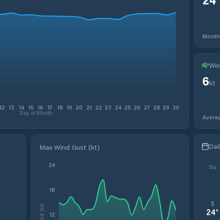
Month
Win
6
kt
12
13
14
15
16
17
18
19
20
21
22
23
24
25
26
27
28
29
30
Day of Month
Avera
Dai
Max Wind Gust (kt)
24
Su
18
5
Wind (kt)
24
°
12