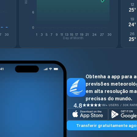
12
25
°
6
19
24
°
0
26
7
30
1
3
5
7
9
11
13
15
17
19
21
24
27
30
Day of Month
25
°
Obtenha a app para a
previsões meteoroló
em alta resolução ma
precisas do mundo.
4.8
1M+ USERS / 30K RAT
Transferir gratuitamente ago