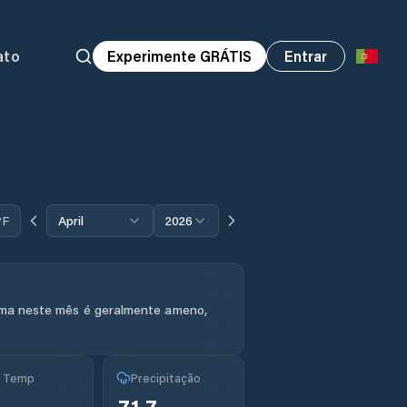
ato
Experimente GRÁTIS
Entrar
°F
April
2026
ima neste mês é geralmente ameno,
g Temp
Precipitação
71.7