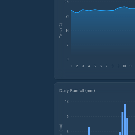
28
21
Temp (°C)
14
7
0
1
2
3
4
5
6
7
8
9
10
11
Daily Rainfall (mm)
12
9
Rain (mm)
6