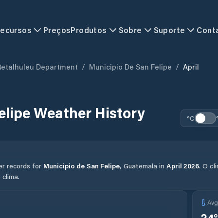
ecursos
Preços
Produtos
Sobre
Suporte
Cont
Retalhuleu Department
/
Municipio De San Felipe
/
April
elipe
Weather History
°C
er records for
Municipio de San Felipe
,
Guatemala
in
April
2026
.
O cl
 clima.
Av
24
°