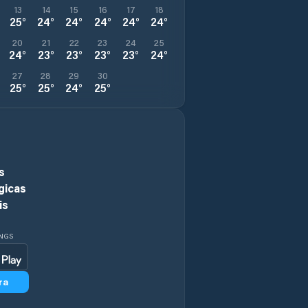
13
14
15
16
17
18
25
°
24
°
24
°
24
°
24
°
24
°
20
21
22
23
24
25
24
°
23
°
23
°
23
°
23
°
24
°
27
28
29
30
25
°
25
°
24
°
25
°
s
gicas
is
INGS
ra