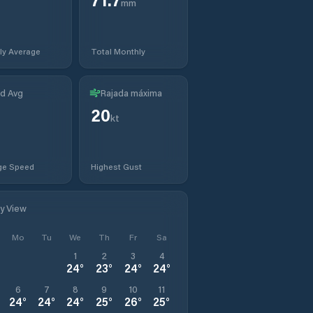
mm
ly Average
Total Monthly
d Avg
Rajada máxima
20
kt
ge Speed
Highest Gust
ly View
Mo
Tu
We
Th
Fr
Sa
1
2
3
4
24
°
23
°
24
°
24
°
6
7
8
9
10
11
24
°
24
°
24
°
25
°
26
°
25
°