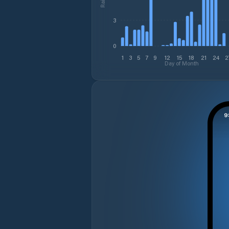
3
0
1
3
5
7
9
12
15
18
21
24
2
Day of Month