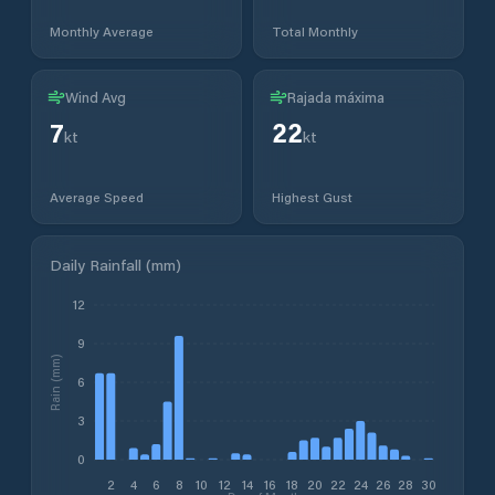
Monthly Average
Total Monthly
Wind Avg
Rajada máxima
7
22
kt
kt
Average Speed
Highest Gust
Daily Rainfall (mm)
12
9
Rain (mm)
6
3
0
2
4
6
8
10
12
14
16
18
20
22
24
26
28
30