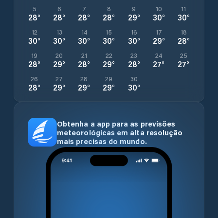
5
6
7
8
9
10
11
28
°
28
°
28
°
28
°
29
°
30
°
30
°
12
13
14
15
16
17
18
30
°
30
°
30
°
30
°
30
°
29
°
28
°
19
20
21
22
23
24
25
28
°
29
°
28
°
29
°
28
°
27
°
27
°
26
27
28
29
30
28
°
29
°
29
°
29
°
30
°
Obtenha a app para as previsões
meteorológicas em alta resolução
mais precisas do mundo.