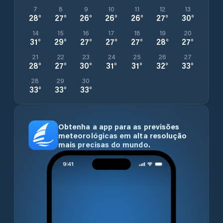
7
8
9
10
11
12
13
28
°
27
°
26
°
26
°
26
°
27
°
30
°
14
15
16
17
18
19
20
31
°
29
°
27
°
27
°
27
°
28
°
27
°
21
22
23
24
25
26
27
28
°
27
°
30
°
31
°
31
°
32
°
33
°
28
29
30
33
°
33
°
33
°
Obtenha a app para as previsões
meteorológicas em alta resolução
mais precisas do mundo.