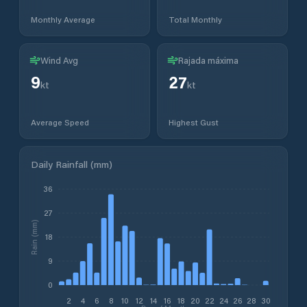
Monthly Average
Total Monthly
Wind Avg
Rajada máxima
9
27
kt
kt
Average Speed
Highest Gust
Daily Rainfall (mm)
36
27
Rain (mm)
18
9
0
2
4
6
8
10
12
14
16
18
20
22
24
26
28
30