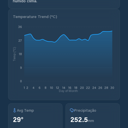
húmido clima.
Temperature Trend (
°C
)
36
27
Temp (°C)
18
9
0
1
2
4
6
8
10
12
14
16
18
20
22
24
26
28
30
Day of Month
Avg Temp
Precipitação
29
°
252.5
mm