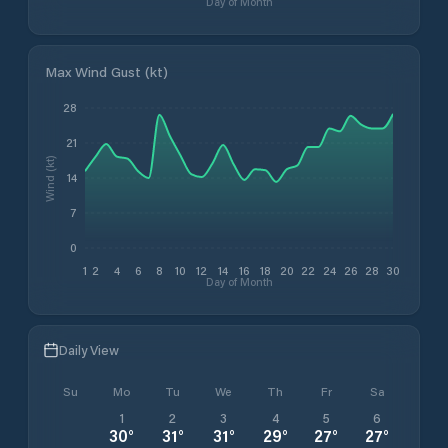
Day of Month
Max Wind Gust (kt)
28
21
Wind (kt)
14
7
0
1
2
4
6
8
10
12
14
16
18
20
22
24
26
28
30
Day of Month
Daily View
Su
Mo
Tu
We
Th
Fr
Sa
1
2
3
4
5
6
30
°
31
°
31
°
29
°
27
°
27
°