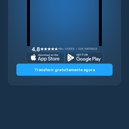
4.8
1M+ USERS / 30K RATINGS
Transferir gratuitamente agora