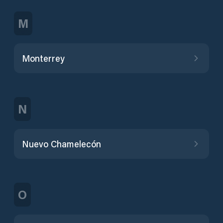
M
Monterrey
N
Nuevo Chamelecón
O