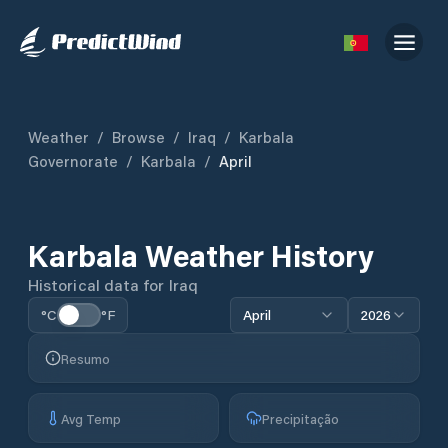
Weather
/
Browse
/
Iraq
/
Karbala
Governorate
/
Karbala
/
April
Karbala
Weather History
Historical data for
Iraq
°C
°F
April
2026
Resumo
Avg Temp
Precipitação