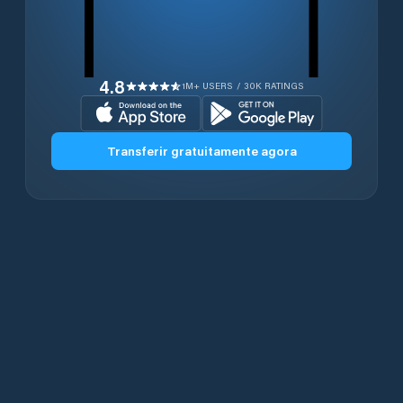
4.8
1M+ USERS / 30K RATINGS
Transferir gratuitamente agora