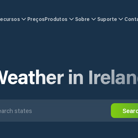
ecursos
Preços
Produtos
Sobre
Suporte
Cont
eather in Irela
Sear