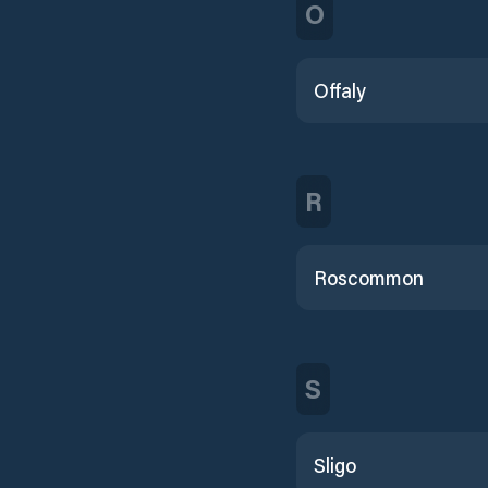
O
Offaly
R
Roscommon
S
Sligo