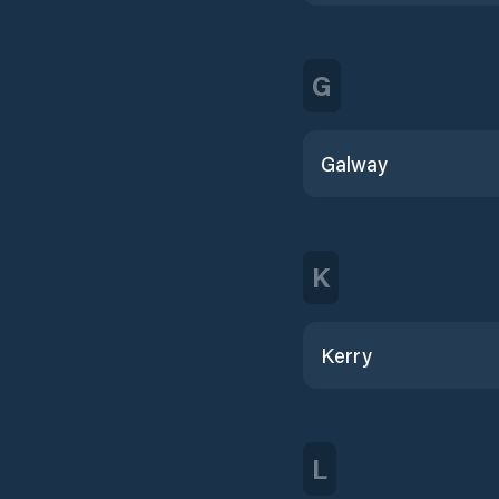
G
Galway
K
Kerry
L