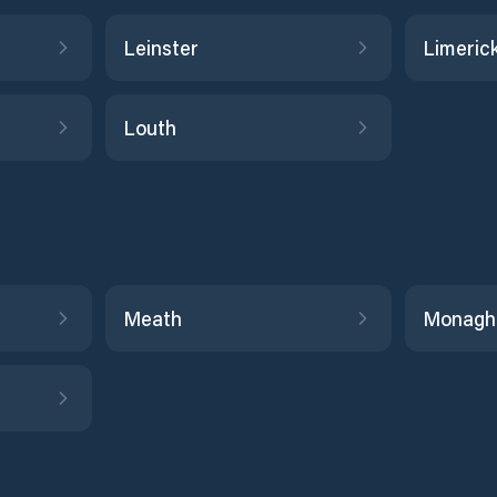
Leinster
Limeric
Louth
Meath
Monagh