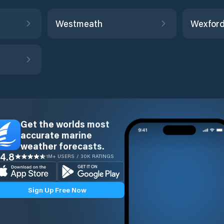
Westmeath
Wexfor
Get the worlds most
accurate marine
weather forecasts.
4.8
1M+ USERS / 30K RATINGS
Sign Up Free Now