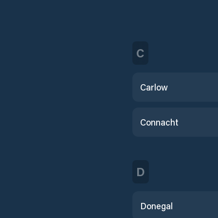
C
Carlow
Connacht
D
Donegal