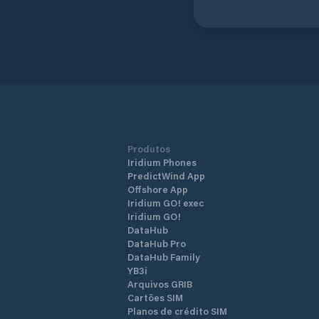
Produtos
Iridium Phones
PredictWind App
Offshore App
Iridium GO! exec
Iridium GO!
DataHub
DataHub Pro
DataHub Family
YB3i
Arquivos GRIB
Cartões SIM
Planos de crédito SIM