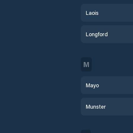
Laois
Longford
M
Mayo
Munster