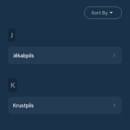
Sort By
J
Jēkabpils
K
Krustpils