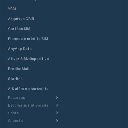
YB3i
Arquivos GRIB
Cartões SIM
Planos de crédito SIM
AnyApp Data
Ativar SIM/dispositivo
PredictMail
Starlink
AIS além do horizonte
Recursos
Escolha sua atividade
Roteamento meteorológico
Sobre
Cruzeiro
Roteamento para
Suporte
embarcações a motor
Faça um tour
Lanchas