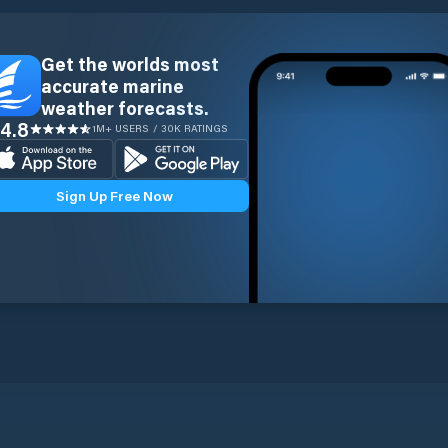
Get the worlds most
accurate marine
weather forecasts.
4.8
1M+ USERS / 30K RATINGS
Sign Up Free Now