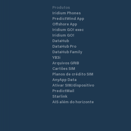
Produtos
Iridium Phones
PredictWind App
Offshore App
Iridium GO! exec
Iridium GO!
DataHub
DataHub Pro
DataHub Family
YB3i
Arquivos GRIB
Cartões SIM
Planos de crédito SIM
AnyApp Data
Ativar SIM/dispositivo
PredictMail
Starlink
AIS além do horizonte