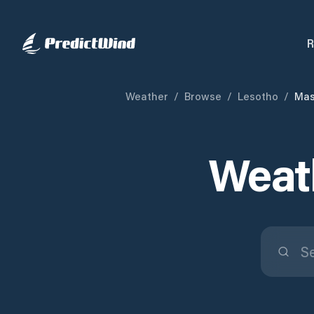
R
Weather
/
Browse
/
Lesotho
/
Mas
Weath