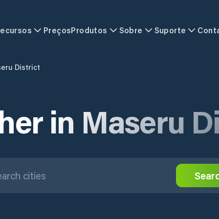
ecursos
Preços
Produtos
Sobre
Suporte
Cont
eru District
er in Maseru Di
Sear