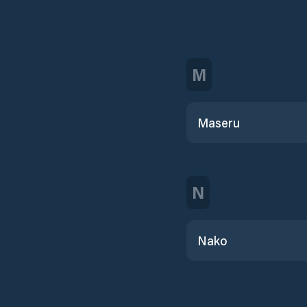
M
Maseru
N
Nako