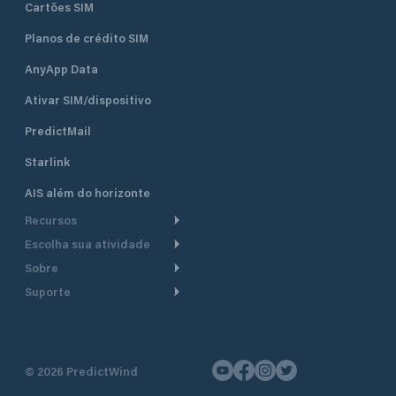
Cartões SIM
Planos de crédito SIM
AnyApp Data
Ativar SIM/dispositivo
PredictMail
Starlink
AIS além do horizonte
Recursos
Escolha sua atividade
Roteamento meteorológico
Sobre
Cruzeiro
Roteamento para
Suporte
embarcações a motor
Faça um tour
Lanchas
Central de Ajuda
Planejamento de saída
Por que a PredictWind
Regatas de iate
Suporte ao cliente
Modelos de corrente
Depoimentos
Pesca
©
2026
PredictWind
Fale conosco
Rastreamento GPS
Notícias
Regatas de dingue