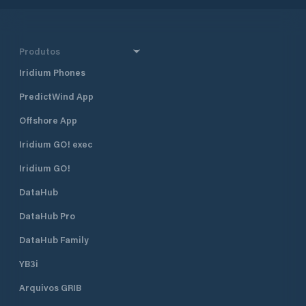
Produtos
Iridium Phones
PredictWind App
Offshore App
Iridium GO! exec
Iridium GO!
DataHub
DataHub Pro
DataHub Family
YB3i
Arquivos GRIB