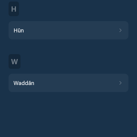
H
Hūn
W
Waddān