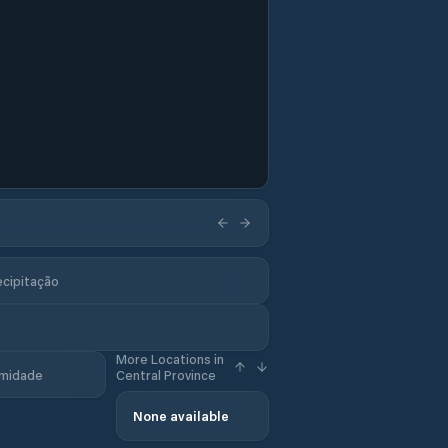
ecipitação
More Locations in
midade
Central Province
None available