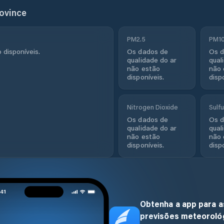
rovince
PM2.5
PM1
 disponíveis.
Os dados de
Os d
qualidade do ar
qual
não estão
não 
disponíveis.
disp
Nitrogen Dioxide
Sulfu
Os dados de
Os d
qualidade do ar
qual
não estão
não 
disponíveis.
disp
Obtenha a app para a
previsões meteoroló