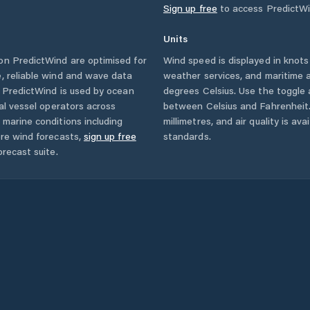
Sign up free
to access PredictWi
Units
n PredictWind are optimised for
Wind speed is displayed in knots 
, reliable wind and wave data
weather services, and maritime a
. PredictWind is used by ocean
degrees Celsius. Use the toggle 
ial vessel operators across
between Celsius and Fahrenheit. 
 marine conditions including
millimetres, and air quality is av
ore wind forecasts,
sign up free
standards.
orecast suite.