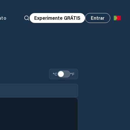
ato
Experimente GRÁTIS
Entrar
°C
°F