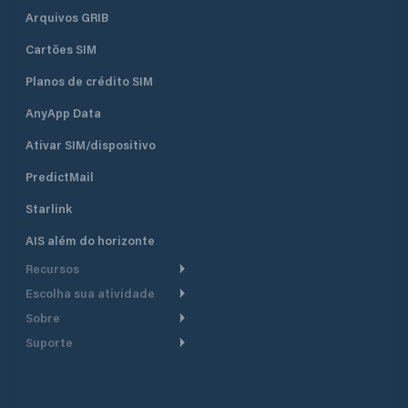
Arquivos GRIB
Cartões SIM
Planos de crédito SIM
AnyApp Data
Ativar SIM/dispositivo
PredictMail
Starlink
AIS além do horizonte
Recursos
Escolha sua atividade
Roteamento meteorológico
Sobre
Cruzeiro
Roteamento para
Suporte
embarcações a motor
Faça um tour
Lanchas
Central de Ajuda
Planejamento de saída
Por que a PredictWind
Regatas de iate
Suporte ao cliente