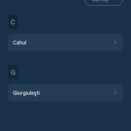
C
Cahul
G
Giurgiuleşti