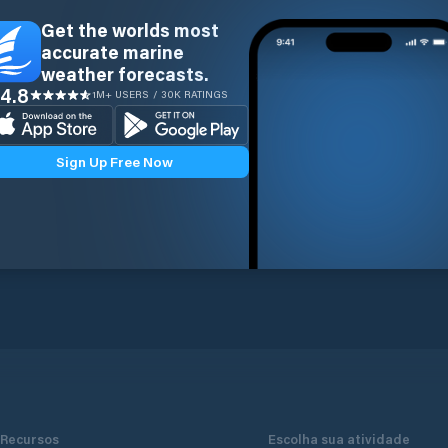
Get the worlds most
accurate marine
weather forecasts.
4.8
1M+ USERS / 30K RATINGS
Sign Up Free Now
Recursos
Escolha sua atividade