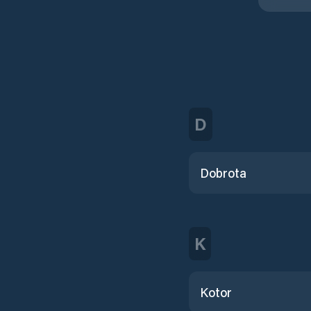
D
Dobrota
K
Kotor