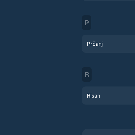
P
Prčanj
R
Risan