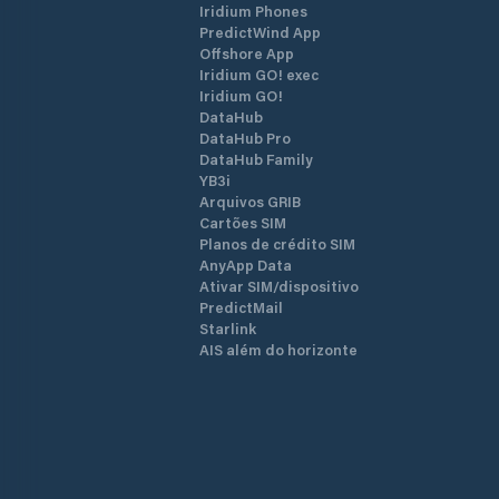
Iridium Phones
PredictWind App
Offshore App
Iridium GO! exec
Iridium GO!
DataHub
DataHub Pro
DataHub Family
YB3i
Arquivos GRIB
Cartões SIM
Planos de crédito SIM
AnyApp Data
Ativar SIM/dispositivo
PredictMail
Starlink
AIS além do horizonte