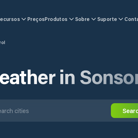
ecursos
Preços
Produtos
Sobre
Suporte
Cont
rol
ather in Sonso
Sear