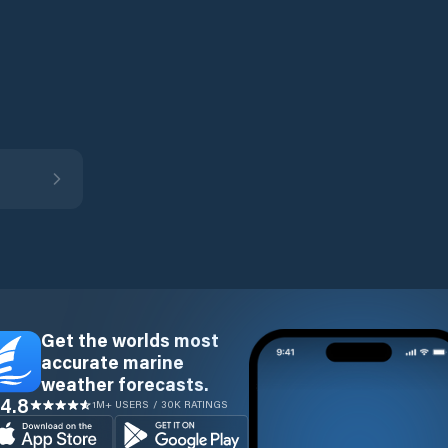
Get the worlds most
accurate marine
weather forecasts.
4.8
1M+ USERS / 30K RATINGS