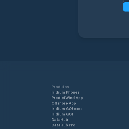
Produtos
Iridium Phones
PredictWind App
Offshore App
Iridium GO! exec
Iridium GO!
DataHub
DataHub Pro