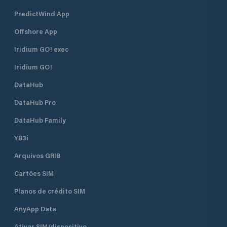
PredictWind App
Offshore App
Iridium GO! exec
Iridium GO!
DataHub
DataHub Pro
DataHub Family
YB3i
Arquivos GRIB
Cartões SIM
Planos de crédito SIM
AnyApp Data
Ativar SIM/dispositivo