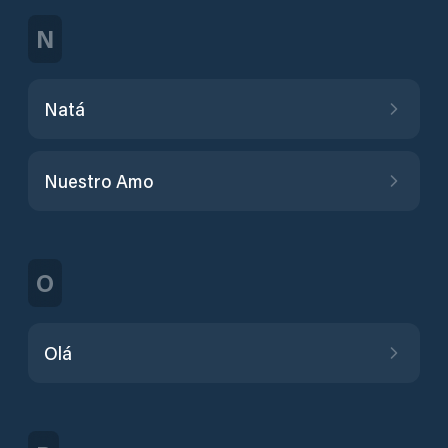
N
Natá
Nuestro Amo
O
Olá