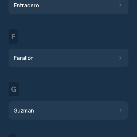
Entradero
F
Farallón
G
Guzman