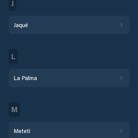
J
Jaqué
L
La Palma
M
Metetí