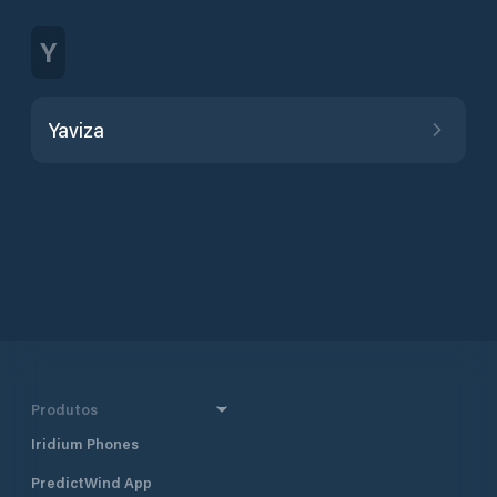
Y
Yaviza
Produtos
Iridium Phones
PredictWind App