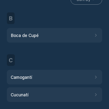
B
Boca de Cupé
C
Camogantí
Cucunatí