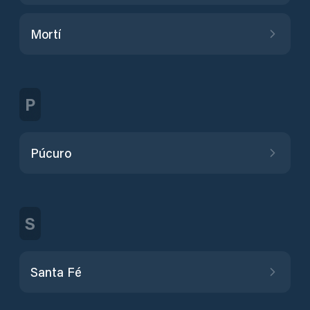
Mortí
P
Púcuro
S
Santa Fé