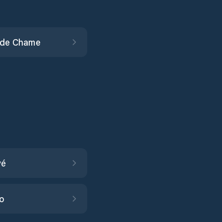
o de Chame
vé
o