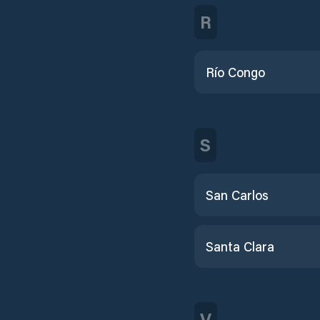
R
Río Congo
S
San Carlos
Santa Clara
V