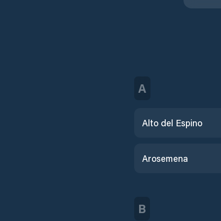
A
Alto del Espino
Arosemena
B