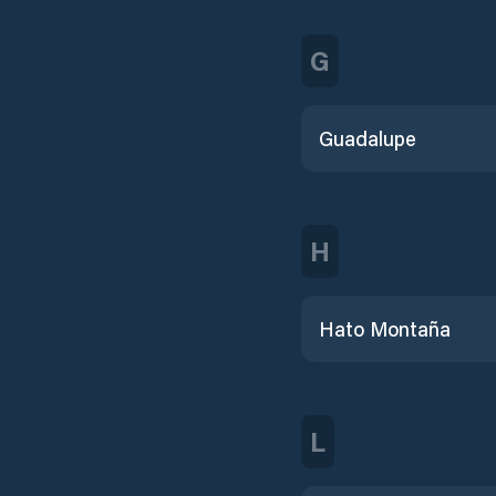
G
Guadalupe
H
Hato Montaña
L