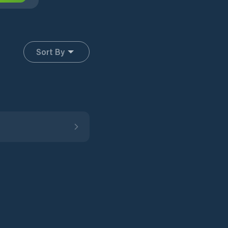
Sort By
a