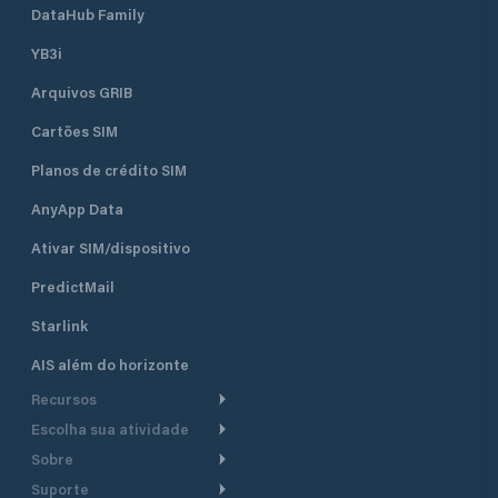
DataHub Family
YB3i
Arquivos GRIB
Cartões SIM
Planos de crédito SIM
AnyApp Data
Ativar SIM/dispositivo
PredictMail
Starlink
AIS além do horizonte
Recursos
Escolha sua atividade
Roteamento meteorológico
Sobre
Cruzeiro
Roteamento para
Suporte
embarcações a motor
Faça um tour