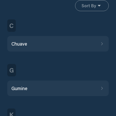
Sort By
C
Chuave
G
Gumine
K