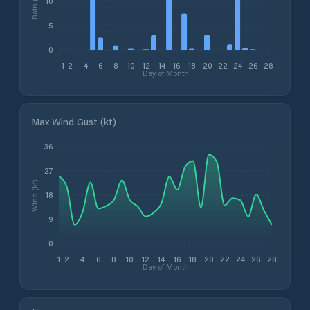
Rain (mm)
10
5
0
1
2
4
6
8
10
12
14
16
18
20
22
24
26
28
Day of Month
Max Wind Gust (kt)
36
27
Wind (kt)
18
9
0
1
2
4
6
8
10
12
14
16
18
20
22
24
26
28
Day of Month