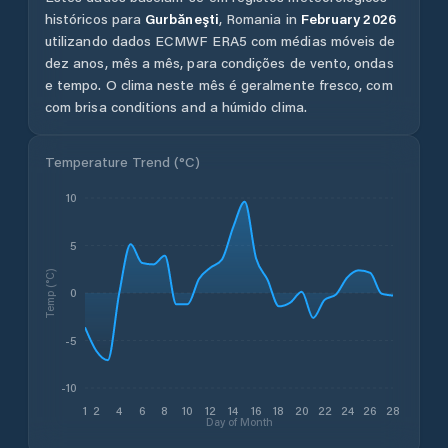
históricos para
Gurbăneşti
,
Romania
in
February
2026
utilizando dados ECMWF ERA5 com médias móveis de
dez anos, mês a mês, para condições de vento, ondas
e tempo.
O clima neste mês é geralmente fresco, com
com brisa conditions and a húmido clima.
Temperature Trend (
°C
)
10
5
Temp (°C)
0
-5
-10
1
2
4
6
8
10
12
14
16
18
20
22
24
26
28
Day of Month