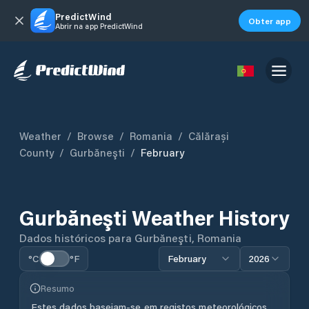
PredictWind
Obter app
Abrir na app PredictWind
Weather
/
Browse
/
Romania
/
Călărași
County
/
Gurbăneşti
/
February
Gurbăneşti
Weather History
Dados históricos para
Gurbăneşti
,
Romania
°C
°F
February
2026
Resumo
Estes dados baseiam-se em registos meteorológicos