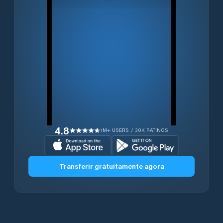
4.8
1M+ USERS / 30K RATINGS
Transferir gratuitamente agora