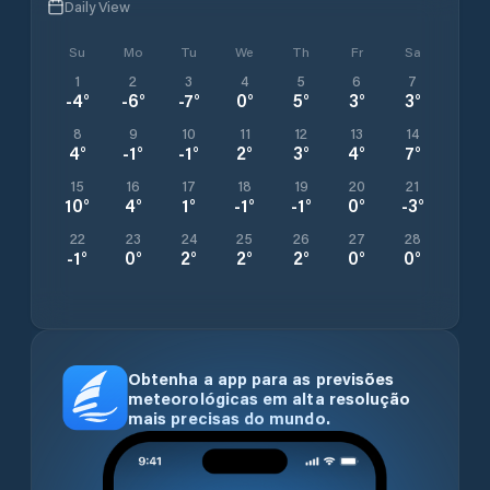
Daily View
Su
Mo
Tu
We
Th
Fr
Sa
1
2
3
4
5
6
7
-4
°
-6
°
-7
°
0
°
5
°
3
°
3
°
8
9
10
11
12
13
14
4
°
-1
°
-1
°
2
°
3
°
4
°
7
°
15
16
17
18
19
20
21
10
°
4
°
1
°
-1
°
-1
°
0
°
-3
°
22
23
24
25
26
27
28
-1
°
0
°
2
°
2
°
2
°
0
°
0
°
Obtenha a app para as previsões
meteorológicas em alta resolução
mais precisas do mundo.