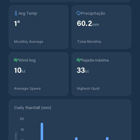
Avg Temp
Precipitação
1
°
60.2
mm
Monthly Average
Total Monthly
Wind Avg
Rajada máxima
10
33
kt
kt
Average Speed
Highest Gust
Daily Rainfall (mm)
20
15