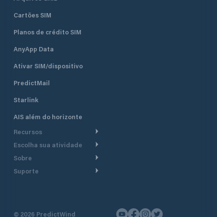
Cartões SIM
Planos de crédito SIM
AnyApp Data
Ativar SIM/dispositivo
PredictMail
Starlink
AIS além do horizonte
Recursos
Escolha sua atividade
Roteamento meteorológico
Sobre
Cruzeiro
Roteamento para
Suporte
embarcações a motor
Faça um tour
Lanchas
Central de Ajuda
Planejamento de saída
Por que a PredictWind
Regatas de iate
Suporte ao cliente
Modelos de corrente
Depoimentos
Pesca
©
2026
PredictWind