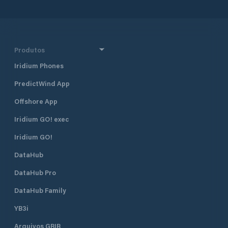
Produtos
Iridium Phones
PredictWind App
Offshore App
Iridium GO! exec
Iridium GO!
DataHub
DataHub Pro
DataHub Family
YB3i
Arquivos GRIB