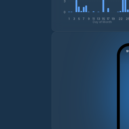
3
0
1
3
5
7
9
11
13
15
17
19
22
2
Day of Month