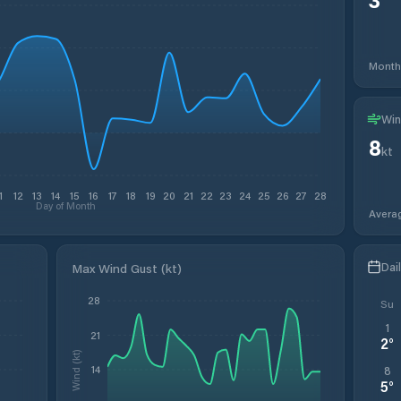
Month
Win
8
kt
1
12
13
14
15
16
17
18
19
20
21
22
23
24
25
26
27
28
Day of Month
Avera
Dai
Max Wind Gust (kt)
28
Su
1
21
2
°
Wind (kt)
14
8
5
°