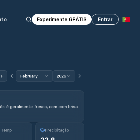
ato
Experimente GRÁTIS
Entrar
°F
February
2026
ês é geralmente fresco, com com brisa
g Temp
Precipitação
33.8