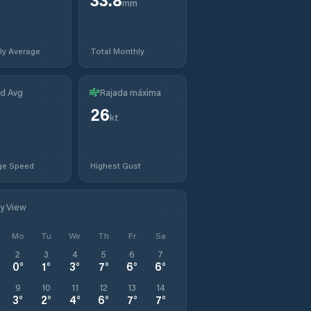
mm
ly Average
Total Monthly
d Avg
Rajada máxima
26
kt
ge Speed
Highest Gust
ly View
Mo
Tu
We
Th
Fr
Sa
2
3
4
5
6
7
0
°
1
°
3
°
7
°
6
°
6
°
9
10
11
12
13
14
3
°
2
°
4
°
6
°
7
°
7
°