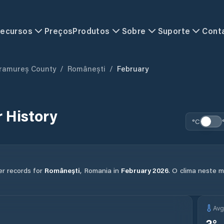
ecursos
Preços
Produtos
Sobre
Suporte
Cont
ramureș County
/
Românești
/
February
 History
°C
er records for
Românești
,
Romania
in
February
2026
.
O clima neste m
Av
3
°