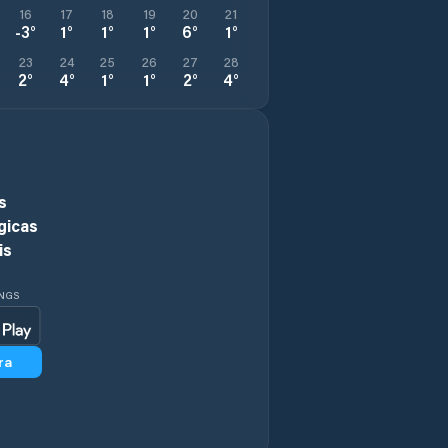
16
17
18
19
20
21
-3
°
1
°
1
°
1
°
6
°
1
°
23
24
25
26
27
28
2
°
4
°
1
°
1
°
2
°
4
°
s
gicas
is
INGS
ra