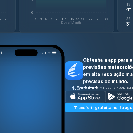
7
15
4
°
0
22
5
28
1
3
5
7
9
11
13
15
17
19
22
25
28
Day of Month
3
°
Obtenha a app para a
previsões meteoroló
em alta resolução ma
precisas do mundo.
4.8
1M+ USERS / 30K RAT
Transferir gratuitamente ago