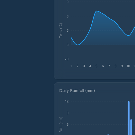
9
6
Temp (°C)
3
0
-3
1
2
3
4
5
6
7
8
9
10
1
Daily Rainfall (mm)
12
9
Rain (mm)
6