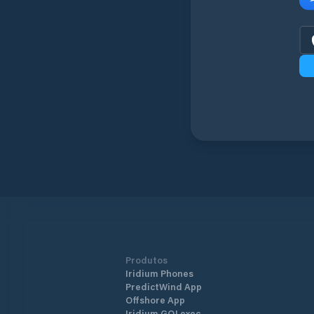
Produtos
Iridium Phones
PredictWind App
Offshore App
Iridium GO! exec