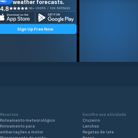
weather forecasts.
4.8
1M+ USERS / 30K RATINGS
Sign Up Free Now
Recursos
Escolha sua atividade
Roteamento meteorológico
Cruzeiro
Roteamento para
Lanchas
embarcações a motor
Regatas de iate
Planejamento de saída
Pesca