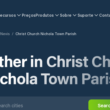
ecursos
Preços
Produtos
Sobre
Suporte
Cont
 Nevis
/
Christ Church Nichola Town Parish
her in Christ C
chola Town Par
Sear