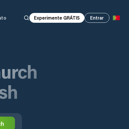
ato
Experimente GRÁTIS
Entrar
hurch
ish
ch