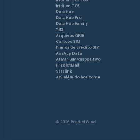
Iridium GO!
DataHub
DataHub Pro
DataHub Family
YB3i
Arquivos GRIB
Cartões SIM
Planos de crédito SIM
AnyApp Data
Ativar SIM/dispositivo
PredictMail
Starlink
AIS além do horizonte
©
2026
PredictWind