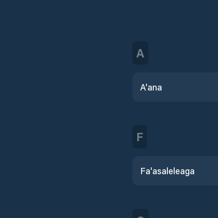
A
A'ana
F
Fa'asaleleaga