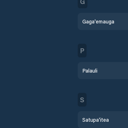
G
Gaga'emauga
P
Palauli
S
Satupa'itea