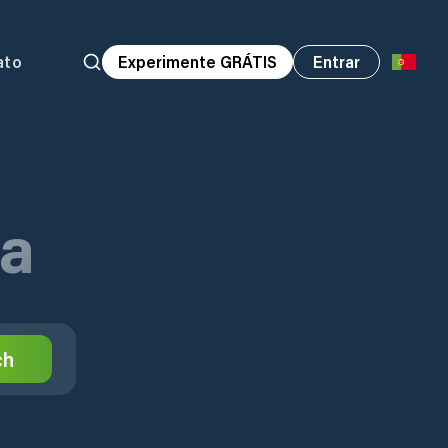
ato
Experimente GRÁTIS
Entrar
oa
ch