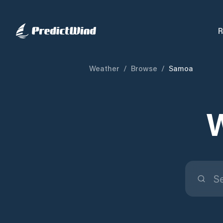
R
Weather
/
Browse
/
Samoa
W