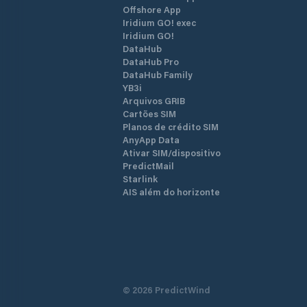
Offshore App
Iridium GO! exec
Iridium GO!
DataHub
DataHub Pro
DataHub Family
YB3i
Arquivos GRIB
Cartões SIM
Planos de crédito SIM
AnyApp Data
Ativar SIM/dispositivo
PredictMail
Starlink
AIS além do horizonte
©
2026
PredictWind