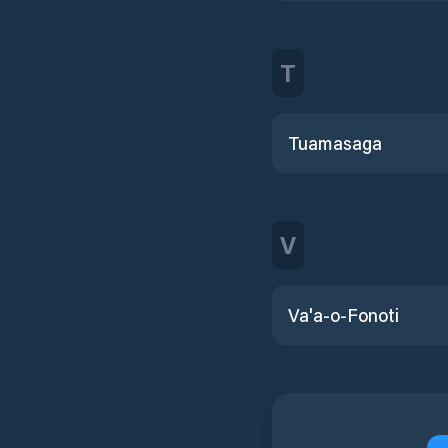
T
Tuamasaga
V
Va'a-o-Fonoti