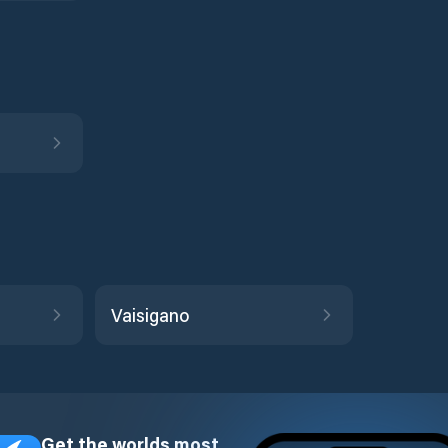
Vaisigano
Get the worlds most