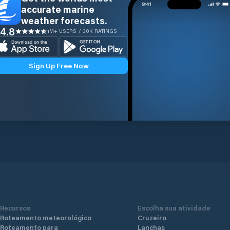
accurate marine
weather forecasts.
4.8
1M+ USERS / 30K RATINGS
Sign Up Free Now
Recursos
Escolha sua atividade
Roteamento meteorológico
Cruzeiro
Roteamento para
Lanchas