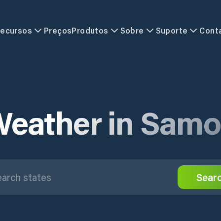
ecursos
Preços
Produtos
Sobre
Suporte
Cont
eather in Sam
Sear