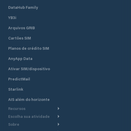
DataHub Family
YB3i
Arquivos GRIB
Cartões SIM
Planos de crédito SIM
AnyApp Data
Ativar SIM/dispositivo
PredictMail
Starlink
AIS além do horizonte
Recursos
Escolha sua atividade
Roteamento meteorológico
Sobre
Cruzeiro
Roteamento para