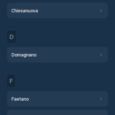
Chiesanuova
D
Domagnano
F
Faetano