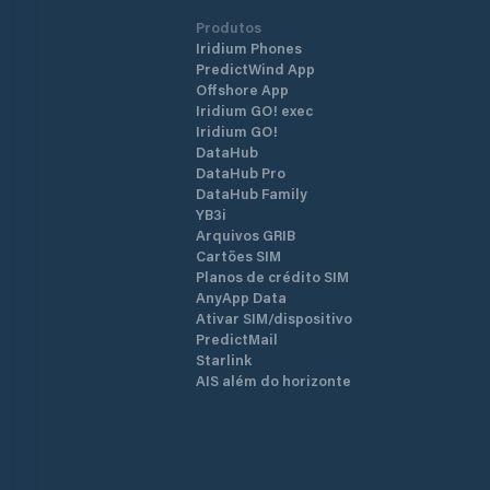
Produtos
Iridium Phones
PredictWind App
Offshore App
Iridium GO! exec
Iridium GO!
DataHub
DataHub Pro
DataHub Family
YB3i
Arquivos GRIB
Cartões SIM
Planos de crédito SIM
AnyApp Data
Ativar SIM/dispositivo
PredictMail
Starlink
AIS além do horizonte