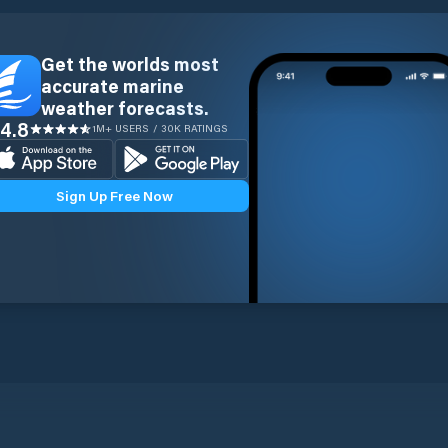
Get the worlds most
accurate marine
weather forecasts.
4.8
1M+ USERS / 30K RATINGS
Sign Up Free Now