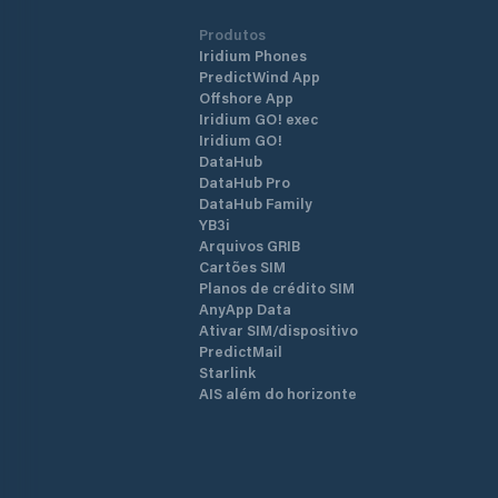
Produtos
Iridium Phones
PredictWind App
Offshore App
Iridium GO! exec
Iridium GO!
DataHub
DataHub Pro
DataHub Family
YB3i
Arquivos GRIB
Cartões SIM
Planos de crédito SIM
AnyApp Data
Ativar SIM/dispositivo
PredictMail
Starlink
AIS além do horizonte