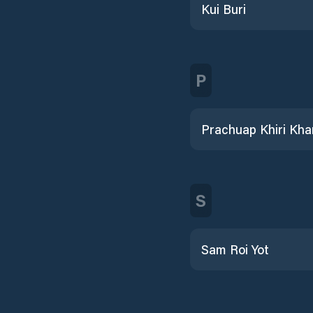
Kui Buri
P
Prachuap Khiri Kha
S
Sam Roi Yot