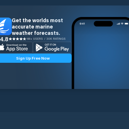
Get the worlds most
accurate marine
weather forecasts.
4.8
1M+ USERS / 30K RATINGS
Sign Up Free Now