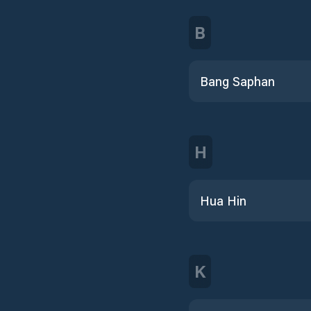
B
Bang Saphan
H
Hua Hin
K