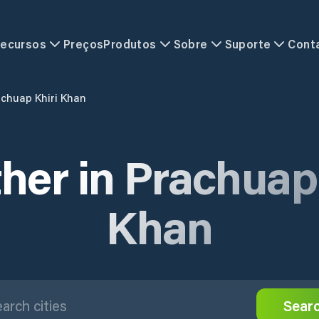
ecursos
Preços
Produtos
Sobre
Suporte
Cont
chuap Khiri Khan
her in Prachuap 
Khan
Sear