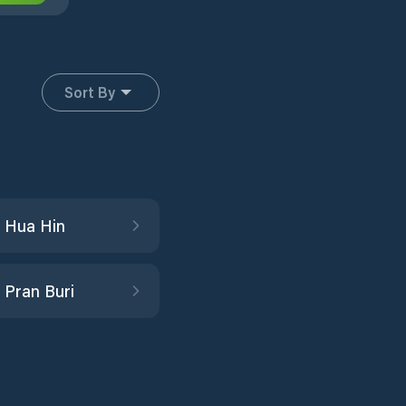
Sort By
 Hua Hin
Pran Buri