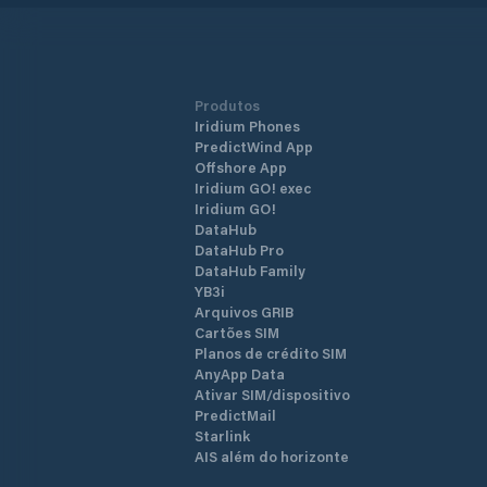
Produtos
Iridium Phones
PredictWind App
Offshore App
Iridium GO! exec
Iridium GO!
DataHub
DataHub Pro
DataHub Family
YB3i
Arquivos GRIB
Cartões SIM
Planos de crédito SIM
AnyApp Data
Ativar SIM/dispositivo
PredictMail
Starlink
AIS além do horizonte