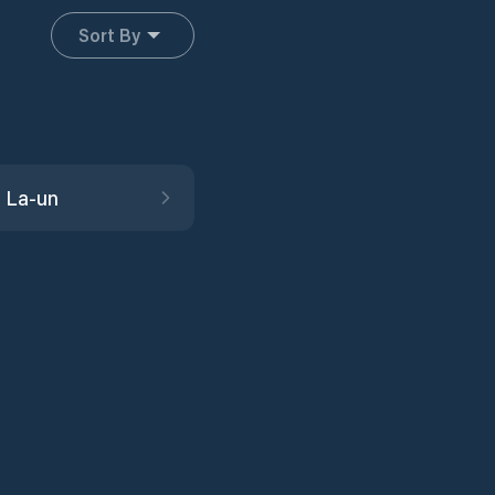
Sort By
 La-un