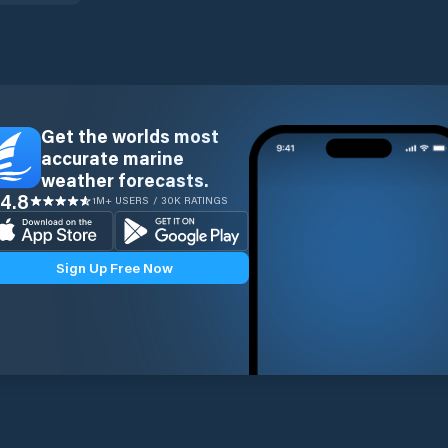
Get the worlds most
accurate marine
weather forecasts.
4.8
1M+ USERS / 30K RATINGS
Sign Up Free Now