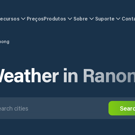
ecursos
Preços
Produtos
Sobre
Suporte
Cont
nong
eather in Rano
Sear