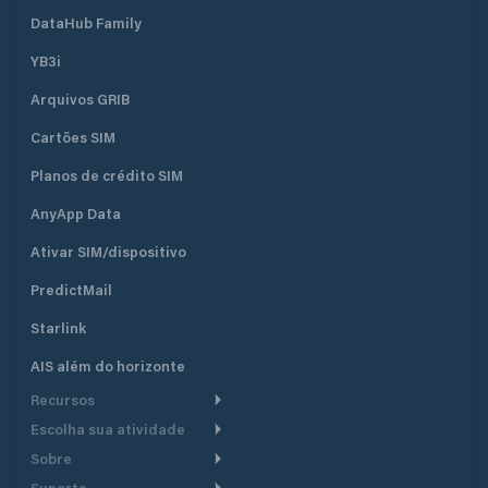
DataHub Family
YB3i
Arquivos GRIB
Cartões SIM
Planos de crédito SIM
AnyApp Data
Ativar SIM/dispositivo
PredictMail
Starlink
AIS além do horizonte
Recursos
Escolha sua atividade
Roteamento meteorológico
Sobre
Cruzeiro
Roteamento para
Suporte