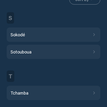
S
Sokodé
Sotouboua
T
Tchamba