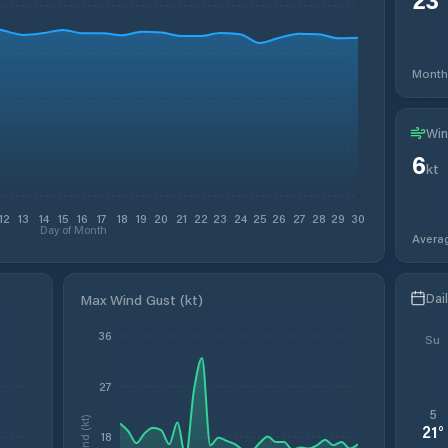
Month
Win
6
kt
12
13
14
15
16
17
18
19
20
21
22
23
24
25
26
27
28
29
30
Day of Month
Avera
Dai
Max Wind Gust (kt)
36
Su
27
5
Wind (kt)
21
°
18