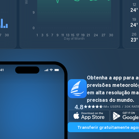
12
24
°
9
19
24
°
0
26
7
30
1
3
5
7
9
11
13
15
17
19
21
24
27
30
Day of Month
23
°
Obtenha a app para a
previsões meteoroló
em alta resolução ma
precisas do mundo.
4.8
1M+ USERS / 30K RAT
Transferir gratuitamente ago