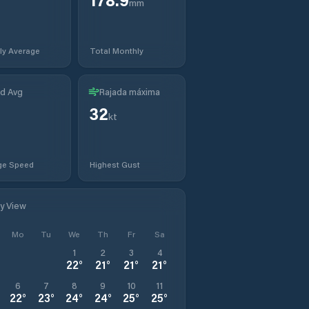
mm
ly Average
Total Monthly
d Avg
Rajada máxima
32
kt
ge Speed
Highest Gust
ly View
Mo
Tu
We
Th
Fr
Sa
1
2
3
4
22
°
21
°
21
°
21
°
6
7
8
9
10
11
22
°
23
°
24
°
24
°
25
°
25
°