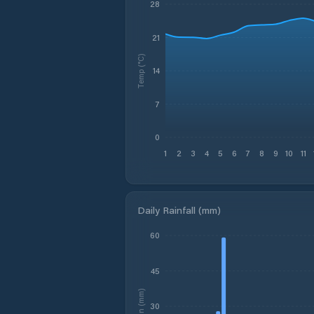
28
21
Temp (°C)
14
7
0
1
2
3
4
5
6
7
8
9
10
11
Daily Rainfall (mm)
60
45
Rain (mm)
30