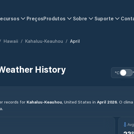
ecursos
Preços
Produtos
Sobre
Suporte
Cont
/
Hawaii
/
Kahaluu-Keauhou
/
April
Weather History
°C
er records for
Kahaluu-Keauhou
,
United States
in
April
2026
.
O clima
a.
Av
23
°