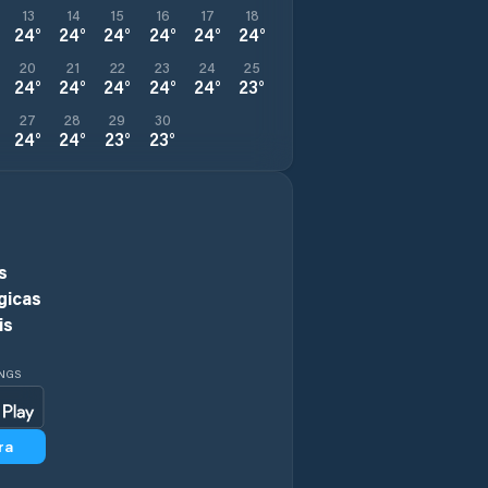
13
14
15
16
17
18
24
°
24
°
24
°
24
°
24
°
24
°
20
21
22
23
24
25
24
°
24
°
24
°
24
°
24
°
23
°
27
28
29
30
24
°
24
°
23
°
23
°
s
gicas
is
INGS
ra