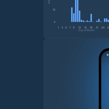
15
0
1
3
5
7
9
12
15
18
21
24
2
Day of Month