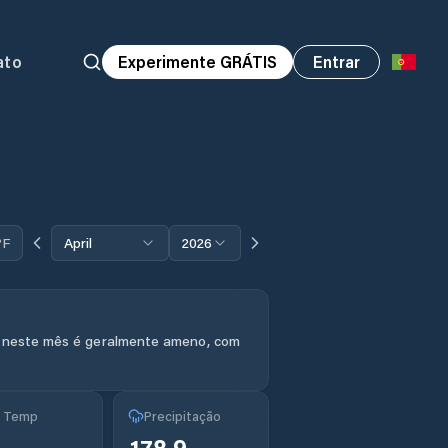
ato
Experimente GRÁTIS
Entrar
°F
April
2026
 neste mês é geralmente ameno, com
g Temp
Precipitação
178.9