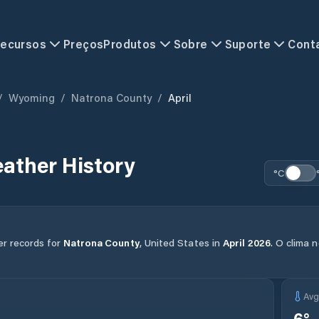
ecursos
Preços
Produtos
Sobre
Suporte
Cont
/
Wyoming
/
Natrona County
/
April
ather History
°C
er records for
Natrona County
,
United States
in
April
2026
.
O clima 
Av
6
°