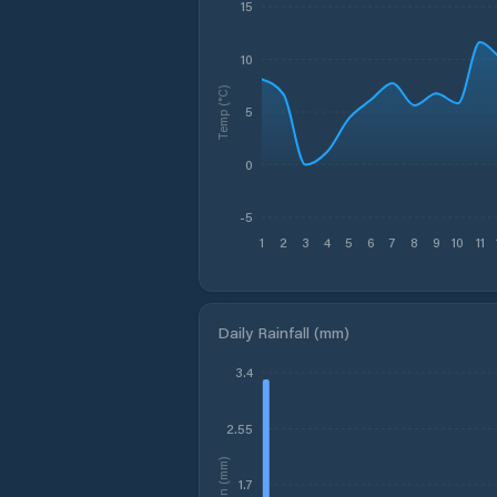
15
10
Temp (°C)
5
0
-5
1
2
3
4
5
6
7
8
9
10
11
Daily Rainfall (mm)
3.4
2.55
Rain (mm)
1.7