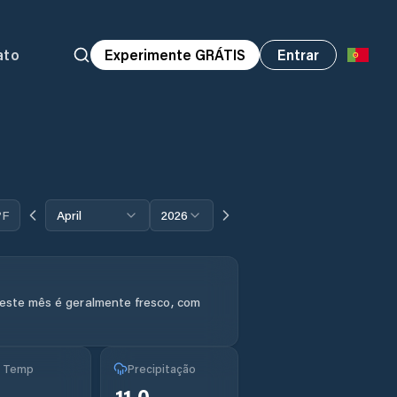
ato
Experimente GRÁTIS
Entrar
°F
April
2026
neste mês é geralmente fresco, com
g Temp
Precipitação
11.0