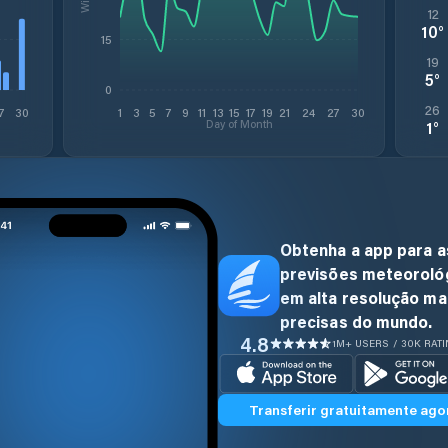
12
10
°
15
19
5
°
0
26
7
30
1
3
5
7
9
11
13
15
17
19
21
24
27
30
Day of Month
1
°
Obtenha a app para a
previsões meteoroló
em alta resolução ma
precisas do mundo.
4.8
1M+ USERS / 30K RAT
Transferir gratuitamente ago