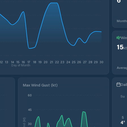
Month
Win
15
kt
12
13
14
15
16
17
18
19
20
21
22
23
24
25
26
27
28
29
30
Day of Month
Avera
Dai
Max Wind Gust (kt)
60
Su
45
5
Wind (kt)
4
°
30