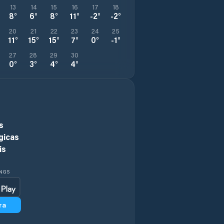
13
14
15
16
17
18
8
°
6
°
8
°
11
°
-2
°
-2
°
20
21
22
23
24
25
11
°
15
°
15
°
7
°
0
°
-1
°
27
28
29
30
0
°
3
°
4
°
4
°
s
gicas
is
INGS
ra