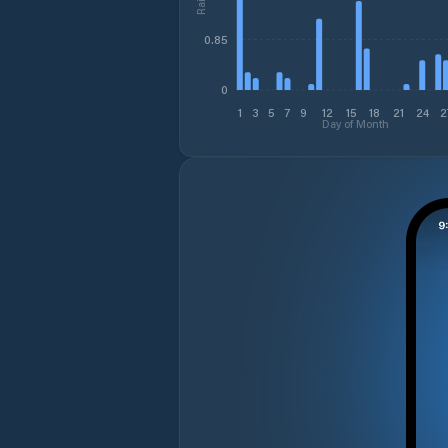
0.85
0
1
3
5
7
9
12
15
18
21
24
2
Day of Month