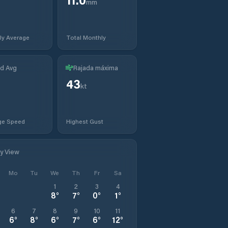
mm
ly Average
Total Monthly
d Avg
Rajada máxima
43
kt
ge Speed
Highest Gust
ly View
Mo
Tu
We
Th
Fr
Sa
1
2
3
4
8
°
7
°
0
°
1
°
6
7
8
9
10
11
6
°
8
°
6
°
7
°
6
°
12
°