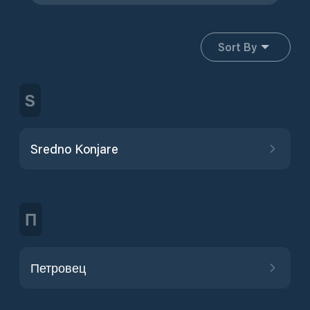
Sort By
S
Sredno Konjare
П
Петровец