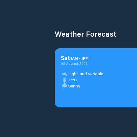
Weather Forecast
Sat
9
AM
-
1
PM
08 August 2026
Light and variable.
17°C
Sunny