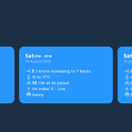
Sat
Sa
1
PM
-
5
PM
08 August 2026
08 A
E
3 knots increasing to 7 knots.
12 to 17°C
SE
1.1m at 8s period
UV Index: 0 - Low
Sunny