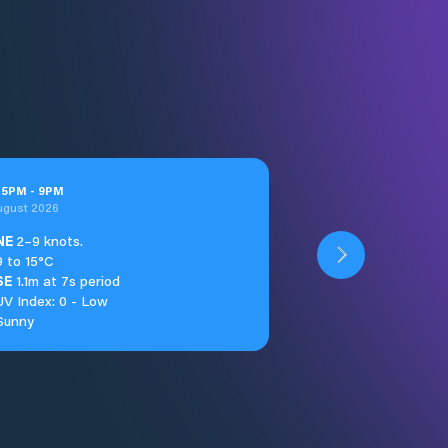
t
5
PM
-
9
PM
ugust 2026
NE
2–9 knots.
9 to 15°C
SE
1.1m at 7s period
UV Index: 0 - Low
Sunny