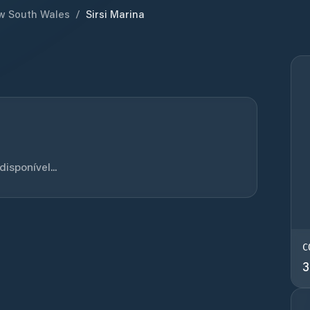
w South Wales
/
Sirsi Marina
sponível...
C
3