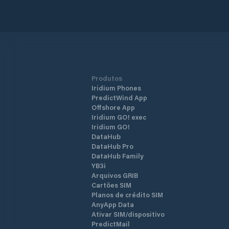
Produtos
Iridium Phones
PredictWind App
Offshore App
Iridium GO! exec
Iridium GO!
DataHub
DataHub Pro
DataHub Family
YB3i
Arquivos GRIB
Cartões SIM
Planos de crédito SIM
AnyApp Data
Ativar SIM/dispositivo
PredictMail