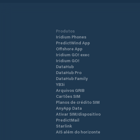
Produtos
Iridium Phones
PredictWind App
Offshore App
Iridium GO! exec
Iridium GO!
DataHub
DataHub Pro
DataHub Family
YB3i
Arquivos GRIB
Cartões SIM
Planos de crédito SIM
AnyApp Data
Ativar SIM/dispositivo
PredictMail
Starlink
AIS além do horizonte