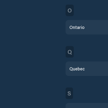
O
Ontario
Q
Quebec
S