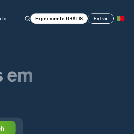
ato
Experimente GRÁTIS
Entrar
s em
ch