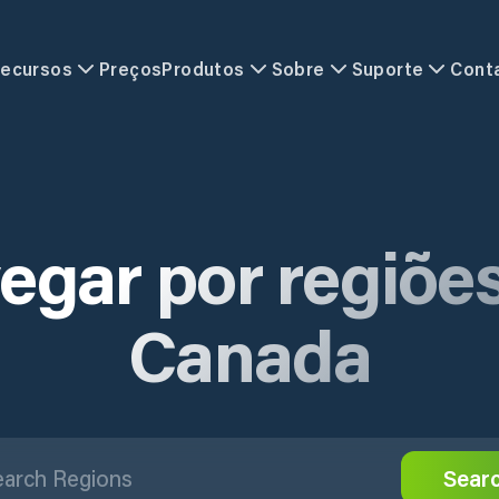
ecursos
Preços
Produtos
Sobre
Suporte
Cont
egar por regiõe
Canada
Sear