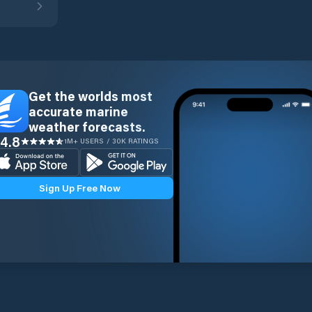
Get the worlds most
accurate marine
weather forecasts.
4.8
1M+ USERS / 30K RATINGS
Sign Up Free Now