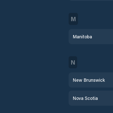
M
Manitoba
N
New Brunswick
Nova Scotia