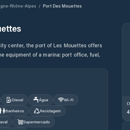
rgne-Rhône-Alpes
/
Port Des Mouettes
ettes
city center, the port of Les Mouettes offers
e equipment of a marina: port office, fuel,
Diesel
Água
Wi‑Fi
C
Banheiros
Reciclagem
4
aval
Supermercado