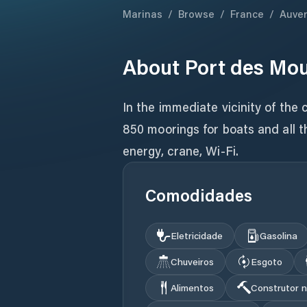
Marinas
/
Browse
/
France
/
Auve
About
Port des Mou
In the immediate vicinity of the 
850 moorings for boats and all th
energy, crane, Wi-Fi.
Comodidades
Eletricidade
Gasolina
Chuveiros
Esgoto
Alimentos
Construtor n