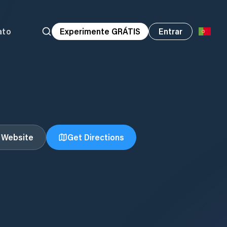
ato
Experimente GRÁTIS
Entrar
t Website
Get Directions