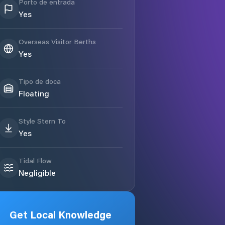
Porto de entrada
Yes
Overseas Visitor Berths
Yes
Tipo de doca
Floating
Style Stern To
Yes
Tidal Flow
Negligible
Get Local Knowledge