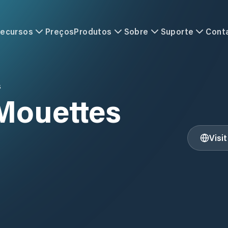
ecursos
Preços
Produtos
Sobre
Suporte
Cont
S
Mouettes
Visi