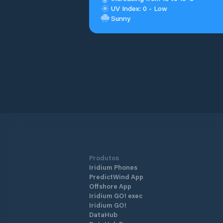
UV Index: 0 - Low
Sunny
Produtos
Iridium Phones
PredictWind App
Offshore App
Iridium GO! exec
Iridium GO!
DataHub