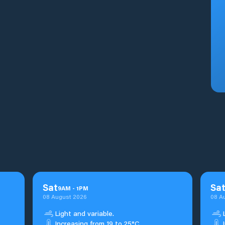
Sat
Sa
9
AM
-
1
PM
08 August 2026
08 A
Light and variable.
Increasing from 19 to 25°C