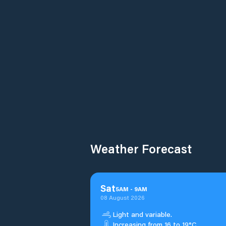
Weather Forecast
Sat
5
AM
-
9
AM
08 August 2026
Light and variable.
Increasing from 16 to 19°C