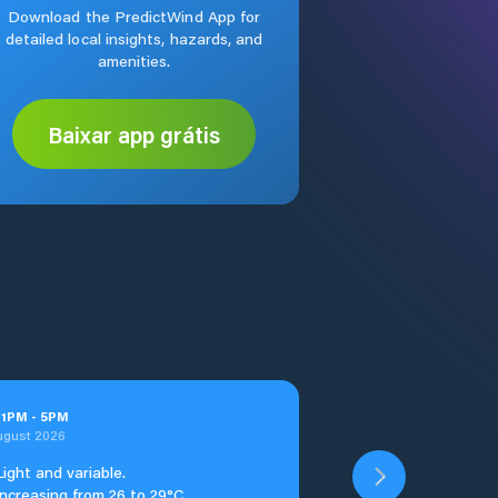
Download the PredictWind App for
detailed local insights, hazards, and
amenities.
Baixar app grátis
t
1
PM
-
5
PM
ugust 2026
Light and variable.
Increasing from 26 to 29°C