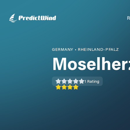
R
GERMANY
•
RHEINLAND-PFALZ
Moselher
1
Rating