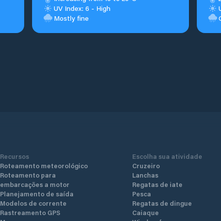
UV Index: 6 - High
Mostly fine
Recursos
Escolha sua atividade
Roteamento meteorológico
Cruzeiro
Roteamento para
Lanchas
embarcações a motor
Regatas de iate
Planejamento de saída
Pesca
Modelos de corrente
Regatas de dingue
Rastreamento GPS
Caiaque