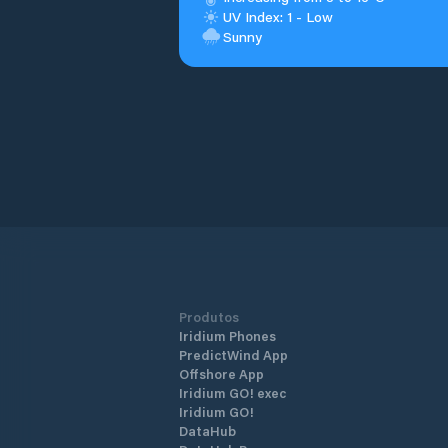
UV Index: 1 - Low
Sunny
Produtos
Iridium Phones
PredictWind App
Offshore App
Iridium GO! exec
Iridium GO!
DataHub