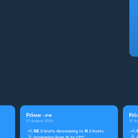
Fri
Fri
9
AM
-
1
PM
1
07 August 2026
07 A
NE
5 knots decreasing to
N
3 knots.
Increasing from 16 to 23°C