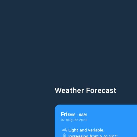
Weather Forecast
Fri
5
AM
-
9
AM
07 August 2026
Light and variable.
Increasing from 5 to 16°C