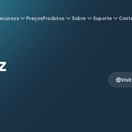
ecursos
Preços
Produtos
Sobre
Suporte
Cont
z
Visi