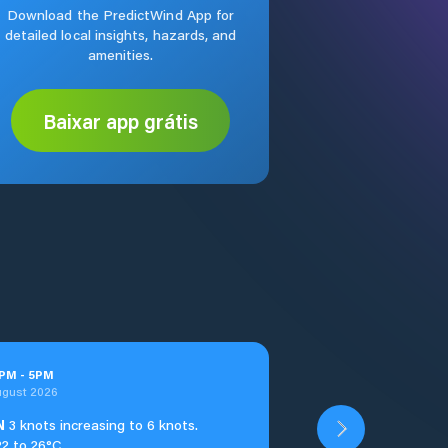
Download the PredictWind App for
detailed local insights, hazards, and
amenities.
Baixar app grátis
PM
-
5
PM
ugust 2026
N
3 knots increasing to 6 knots.
22 to 26°C