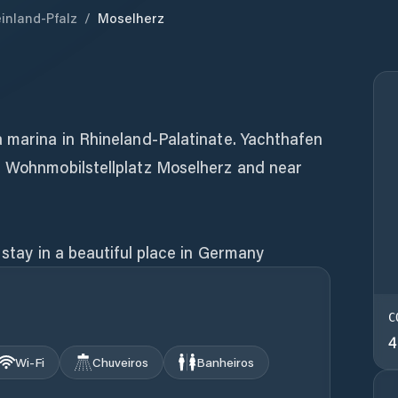
inland-Pfalz
/
Moselherz
a marina in Rhineland-Palatinate. Yachthafen
r Wohnmobilstellplatz Moselherz and near
 stay in a beautiful place in Germany
C
4
Wi‑Fi
Chuveiros
Banheiros