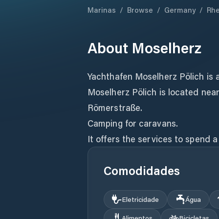
Marinas
/
Browse
/
Germany
/
Rhe
About
Moselherz
Yachthafen Moselherz Pölich is 
Moselherz Pölich is located nea
Römerstraße.
Camping for caravans.
It offers the services to spend a
Comodidades
Eletricidade
Água
Alimentos
Bicicletas