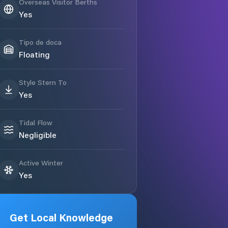
Overseas Visitor Berths
Yes
Tipo de doca
Floating
Style Stern To
Yes
Tidal Flow
Negligible
Active Winter
Yes
Get Local Knowledge