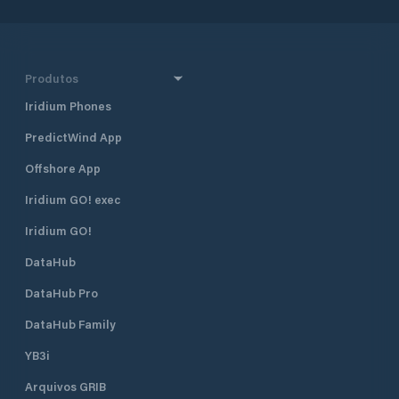
Produtos
Iridium Phones
PredictWind App
Offshore App
Iridium GO! exec
Iridium GO!
DataHub
DataHub Pro
DataHub Family
YB3i
Arquivos GRIB