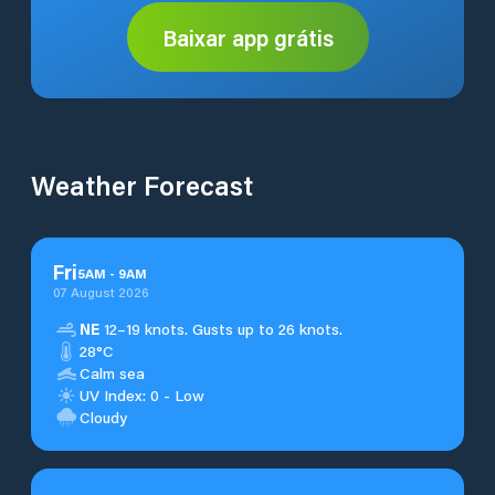
Baixar app grátis
Weather Forecast
Fri
5
AM
-
9
AM
07 August 2026
NE
12–19 knots. Gusts up to 26 knots.
28°C
Calm sea
UV Index: 0 - Low
Cloudy