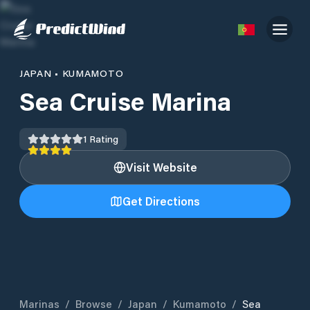
JAPAN
•
KUMAMOTO
Sea Cruise Marina
1
Rating
Visit Website
Get Directions
Marinas
/
Browse
/
Japan
/
Kumamoto
/
Sea