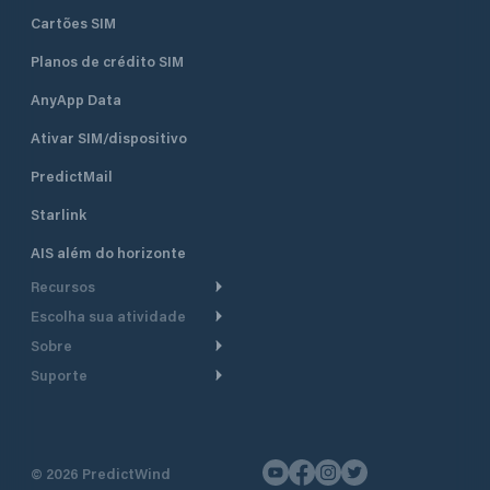
Cartões SIM
Planos de crédito SIM
AnyApp Data
Ativar SIM/dispositivo
PredictMail
Starlink
AIS além do horizonte
Recursos
Escolha sua atividade
Roteamento meteorológico
Sobre
Cruzeiro
Roteamento para
Suporte
embarcações a motor
Faça um tour
Lanchas
Central de Ajuda
Planejamento de saída
Por que a PredictWind
Regatas de iate
Suporte ao cliente
Modelos de corrente
Depoimentos
Pesca
©
2026
PredictWind
Fale conosco