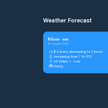
Weather Forecast
Fri
5
AM
-
9
AM
07 August 2026
E
6 knots decreasing to 3 knots.
Increasing from 7 to 11°C
UV Index: 1 - Low
Sunny