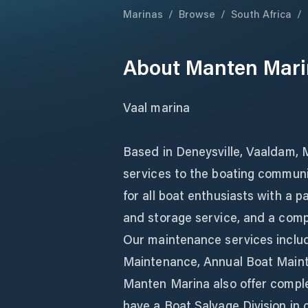
Marinas
/
Browse
/
South Africa
/
About
Manten Mari
Vaal marina
Based in Deneysville, Vaaldam, 
services to the boating communi
for all boat enthusiasts with a p
and storage service, and a comp
Our maintenance services includ
Maintenance, Annual Boat Main
Manten Marina also offer compl
have a Boat Salvage Division in