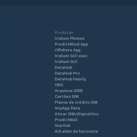
Produtos
Iridium Phones
PredictWind App
Offshore App
Iridium GO! exec
Iridium GO!
DataHub
DataHub Pro
DataHub Family
YB3i
Arquivos GRIB
Cartões SIM
Planos de crédito SIM
AnyApp Data
Ativar SIM/dispositivo
PredictMail
Starlink
AIS além do horizonte