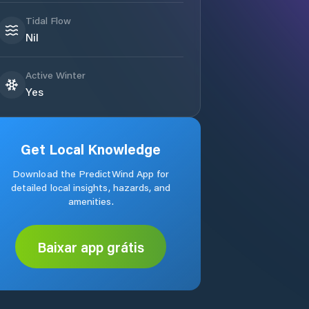
Tidal Flow
Nil
Active Winter
Yes
Get Local Knowledge
Download the PredictWind App for
detailed local insights, hazards, and
amenities.
Baixar app grátis