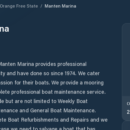
Orange Free State
/
Manten Marina
na
Manten Marina provides professional
ty and have done so since 1974. We cater
assion for their boats. We provide a mooring
lete professional boat maintenance service.
e but are not limited to Weekly Boat
C
tenance and General Boat Maintenance.
2
ete Boat Refurbishments and Repairs and we
 case we need to salvage a boat that has