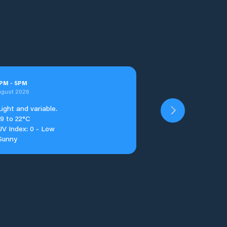
PM
-
5
PM
ugust 2026
Light and variable.
19 to 22°C
UV Index: 0 - Low
Sunny