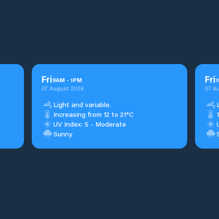
Fri
Fri
9
AM
-
1
PM
1
07 August 2026
07 A
Light and variable.
Increasing from 12 to 21°C
UV Index: 5 - Moderate
Sunny