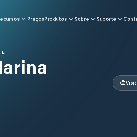
ecursos
Preços
Produtos
Sobre
Suporte
Cont
TE
arina
Visi