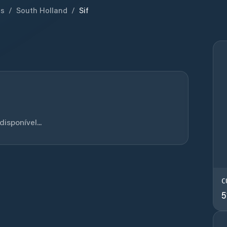
ds
/
South Holland
/
Sif
sponível...
C
5