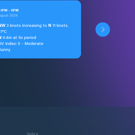
t
1
PM
-
5
PM
ugust 2026
NW
3 knots increasing to
N
11 knots.
21°C
N
0.4m at 5s period
UV Index: 5 - Moderate
Sunny
Sobre