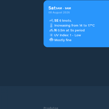
Sat
5
AM
-
9
AM
08 August 2026
SE
6 knots.
Increasing from 14 to 17°C
N
0.5m at 5s period
UV Index: 1 - Low
Mostly fine
Produtos