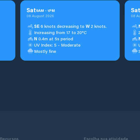
Sat
Sa
9
AM
-
1
PM
08 August 2026
08 A
SE
6 knots decreasing to
W
2 knots.
Increasing from 17 to 20°C
N
0.4m at 5s period
UV Index: 5 - Moderate
Mostly fine
Recursos
Escolha sua atividade