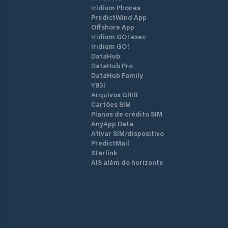
Iridium Phones
PredictWind App
Offshore App
Iridium GO! exec
Iridium GO!
DataHub
DataHub Pro
DataHub Family
YB3i
Arquivos GRIB
Cartões SIM
Planos de crédito SIM
AnyApp Data
Ativar SIM/dispositivo
PredictMail
Starlink
AIS além do horizonte