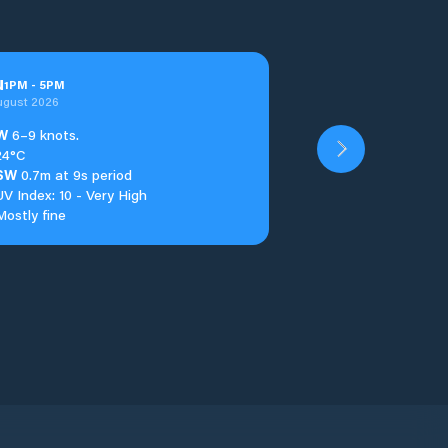
u
1
PM
-
5
PM
ugust 2026
W
6–9 knots.
24°C
SW
0.7m at 9s period
UV Index: 10 - Very High
Mostly fine