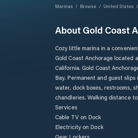
Marinas
/
Browse
/
United States
About
Gold Coast 
Cozy little marina in a convenie
Gold Coast Anchorage located at
California. Gold Coast Anchorag
Bay. Permanent and guest slips (mi
water, dock boxes, restrooms, s
chandleries. Walking distance to 
Services
Cable TV on Dock
Electricity on Dock
Gear Lockers