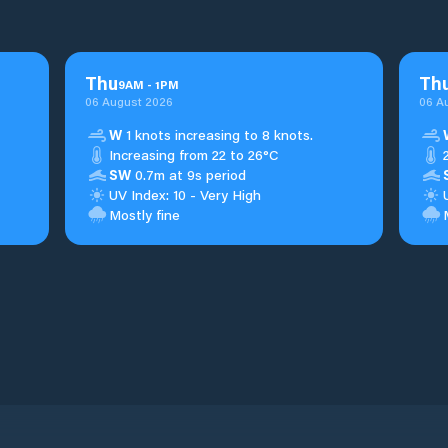
Thu
Th
9
AM
-
1
PM
06 August 2026
06 A
W
1 knots increasing to 8 knots.
Increasing from 22 to 26°C
SW
0.7m at 9s period
UV Index: 10 - Very High
Mostly fine