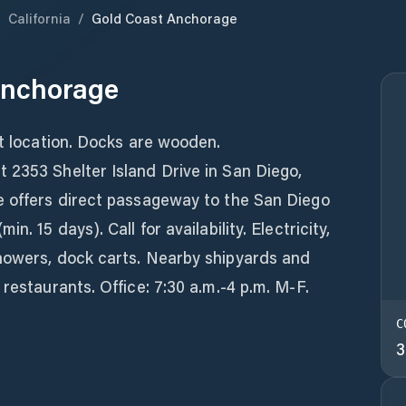
/
California
/
Gold Coast Anchorage
Anchorage
nt location. Docks are wooden.
 2353 Shelter Island Drive in San Diego,
e offers direct passageway to the San Diego
n. 15 days). Call for availability. Electricity,
howers, dock carts. Nearby shipyards and
restaurants. Office: 7:30 a.m.-4 p.m. M-F.
C
3