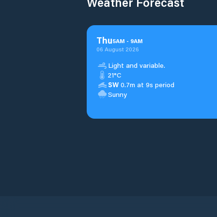
Weather Forecast
Thu
5
AM
-
9
AM
06 August 2026
Light and variable.
21°C
SW
0.7m at 9s period
Sunny