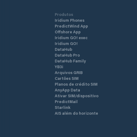
Produtos
Iridium Phones
PredictWind App
Offshore App
Iridium GO! exec
Iridium GO!
DataHub
DataHub Pro
DataHub Family
YB3i
Arquivos GRIB
Cartões SIM
Planos de crédito SIM
AnyApp Data
Ativar SIM/dispositivo
PredictMail
Starlink
AIS além do horizonte