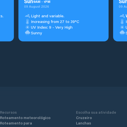
Sun
Su
9
AM
-
1
PM
09 August 2026
09 A
s.
Light and variable.
Increasing from 27 to 39°C
UV Index: 9 - Very High
Sunny
Recursos
Escolha sua atividade
Roteamento meteorológico
Cruzeiro
Roteamento para
Lanchas