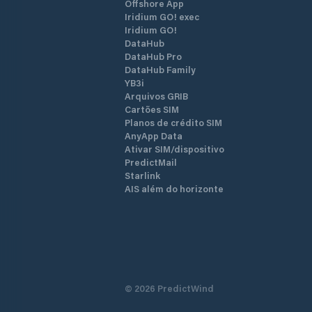
Offshore App
Iridium GO! exec
Iridium GO!
DataHub
DataHub Pro
DataHub Family
YB3i
Arquivos GRIB
Cartões SIM
Planos de crédito SIM
AnyApp Data
Ativar SIM/dispositivo
PredictMail
Starlink
AIS além do horizonte
©
2026
PredictWind