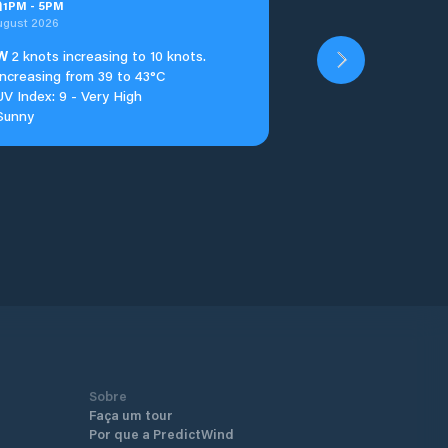
n
1
PM
-
5
PM
ugust 2026
W
2 knots increasing to 10 knots.
Increasing from 39 to 43°C
UV Index: 9 - Very High
Sunny
Sobre
Faça um tour
Por que a PredictWind