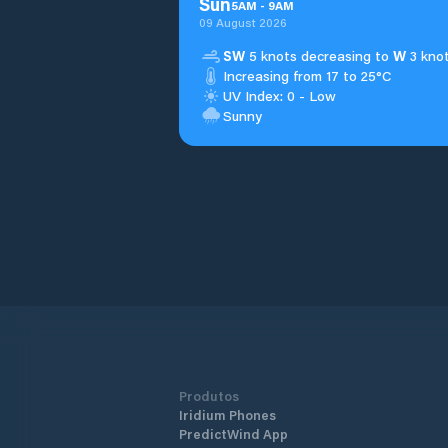
Sun
5
AM
-
9
AM
09 August 2026
SW
5 knots decreasing to
W
3 knot
Increasing from 17 to 25°C
UV Index: 0 - Low
Sunny
Produtos
Iridium Phones
PredictWind App