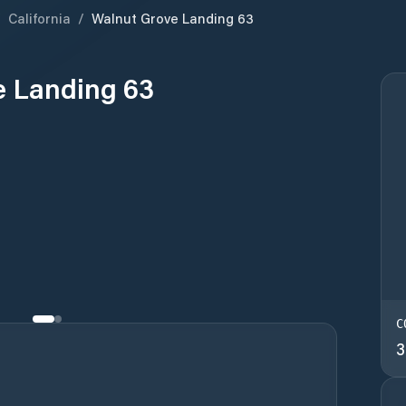
/
California
/
Walnut Grove Landing 63
e Landing 63
C
3