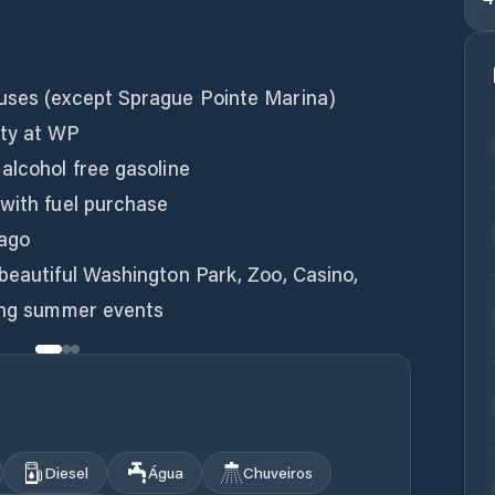
ouses (except Sprague Pointe Marina)
ity at WP
alcohol free gasoline
 with fuel purchase
cago
beautiful Washington Park, Zoo, Casino,
ting summer events
Diesel
Água
Chuveiros