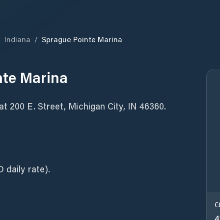
/
Indiana
/
Sprague Pointe Marina
nte Marina
t 200 E. Street, Michigan City, IN 46360.
 daily rate).
C
4