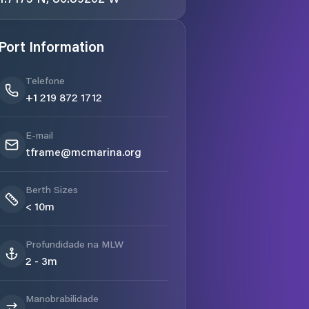
Port Information
Telefone
+1 219 872 1712
E-mail
tframe@mcmarina.org
Berth Sizes
< 10m
Profundidade na MLW
2 - 3m
Manobrabilidade