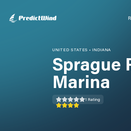
R
UNITED STATES
•
INDIANA
Sprague 
Marina
1
Rating