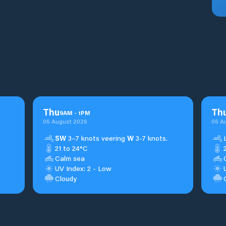
Thu
Th
9
AM
-
1
PM
06 August 2026
06 A
SW
3–7 knots veering
W
3-7 knots.
21 to 24°C
Calm sea
UV Index: 2 - Low
Cloudy