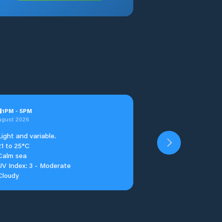
u
1
PM
-
5
PM
ugust 2026
Light and variable.
21 to 25°C
Calm sea
UV Index: 3 - Moderate
Cloudy