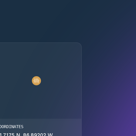
OORDINATES
1.7175 N, 86.89202 W