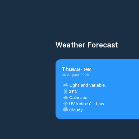
Weather Forecast
Thu
5
AM
-
9
AM
06 August 2026
Light and variable.
21°C
Calm sea
UV Index: 0 - Low
Cloudy