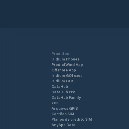
Produtos
Iridium Phones
PredictWind App
Offshore App
Iridium GO! exec
Iridium GO!
DataHub
DataHub Pro
DataHub Family
YB3i
Arquivos GRIB
Cartões SIM
Planos de crédito SIM
AnyApp Data