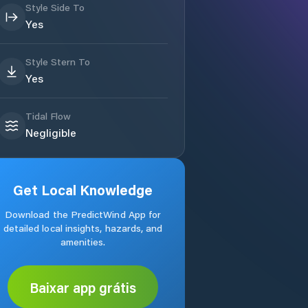
Style Side To
Yes
Style Stern To
Yes
Tidal Flow
Negligible
Get Local Knowledge
Download the PredictWind App for
detailed local insights, hazards, and
amenities.
Baixar app grátis