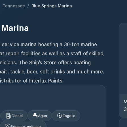
/
Tennessee
/
Blue Springs Marina
 Marina
ll service marina boasting a 30-ton marine
 repair facilities as well as a staff of skilled,
icians. The Ship’s Store offers boating
 bait, tackle, beer, soft drinks and much more.
stributor of Interlux Paints.
C
3
Diesel
Água
Esgoto
Serviços médicos