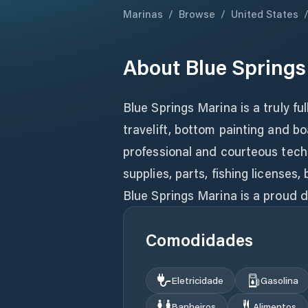
Marinas
/
Browse
/
United States
About
Blue Springs
Blue Springs Marina is a truly fu
travelift, bottom painting and boat
professional and courteous techn
supplies, parts, fishing licenses,
Blue Springs Marina is a proud di
Comodidades
Eletricidade
Gasolina
Banheiros
Alimentos