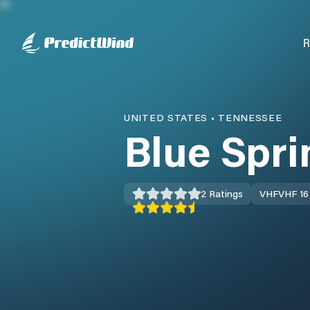
R
UNITED STATES
•
TENNESSEE
Blue Spr
2
Ratings
VHF
VHF 16