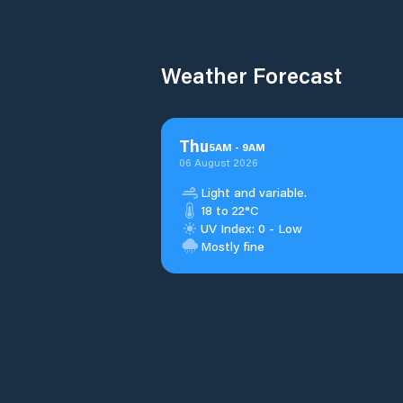
Weather Forecast
Thu
5
AM
-
9
AM
06 August 2026
Light and variable.
18 to 22°C
UV Index: 0 - Low
Mostly fine