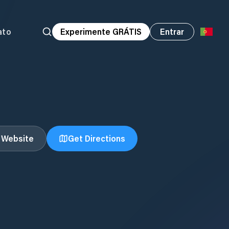
ato
Experimente GRÁTIS
Entrar
t Website
Get Directions