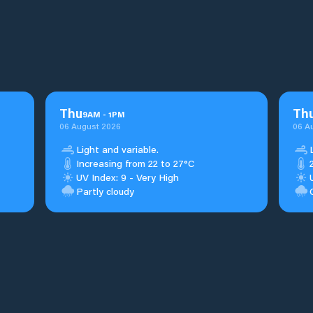
Thu
Th
9
AM
-
1
PM
06 August 2026
06 A
Light and variable.
Increasing from 22 to 27°C
UV Index: 9 - Very High
Partly cloudy