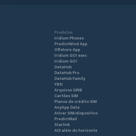
Produtos
Iridium Phones
PredictWind App
Offshore App
Iridium GO! exec
Iridium GO!
DataHub
DataHub Pro
DataHub Family
YB3i
Arquivos GRIB
Cartões SIM
Planos de crédito SIM
AnyApp Data
Ativar SIM/dispositivo
PredictMail
Starlink
AIS além do horizonte