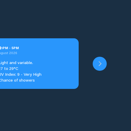
u
1
PM
-
5
PM
ugust 2026
Light and variable.
27 to 29°C
UV Index: 9 - Very High
Chance of showers