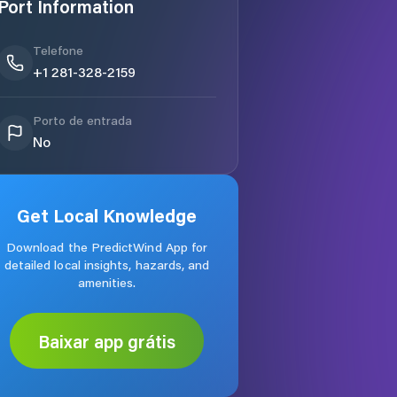
Port Information
Telefone
+1 281-328-2159
Porto de entrada
No
Get Local Knowledge
Download the PredictWind App for
detailed local insights, hazards, and
amenities.
Baixar app grátis