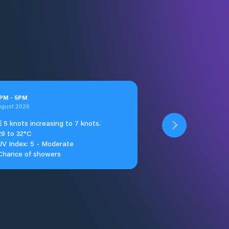
PM
-
5
PM
ugust 2026
E
5 knots increasing to 7 knots.
29 to 32°C
UV Index: 5 - Moderate
Chance of showers