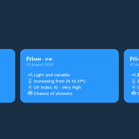
Fri
Fri
9
AM
-
1
PM
1
07 August 2026
07 A
Light and variable.
Increasing from 26 to 31°C
UV Index: 10 - Very High
Chance of showers