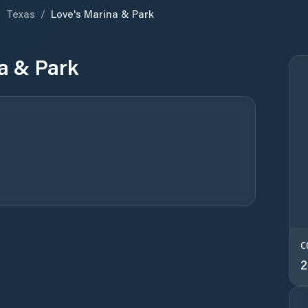
/
Texas
/
Love's Marina & Park
a & Park
C
2