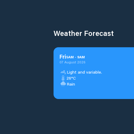
Weather Forecast
Fri
5
AM
-
9
AM
07 August 2026
Light and variable.
26°C
Rain